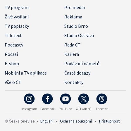
TV program
Pro média
Živé vysílání
Reklama
TV poplatky
Studio Brno
Teletext
Studio Ostrava
Podcasty
Rada ČT
Počasí
Kariéra
E-shop
Podávání námětů
Mobilní a TV aplikace
Časté dotazy
Vše o ČT
Kontakty
Instagram
Facebook
YouTube
X (Twitter)
Threads
© Česká televize
•
English
•
Ochrana soukromí
•
Přístupnost