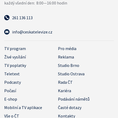
261 136 113
info@ceskatelevize.cz
TV program
Pro média
Živé vysílání
Reklama
TV poplatky
Studio Brno
Teletext
Studio Ostrava
Podcasty
Rada ČT
Počasí
Kariéra
E-shop
Podávání námětů
Mobilní a TV aplikace
Časté dotazy
Vše o ČT
Kontakty