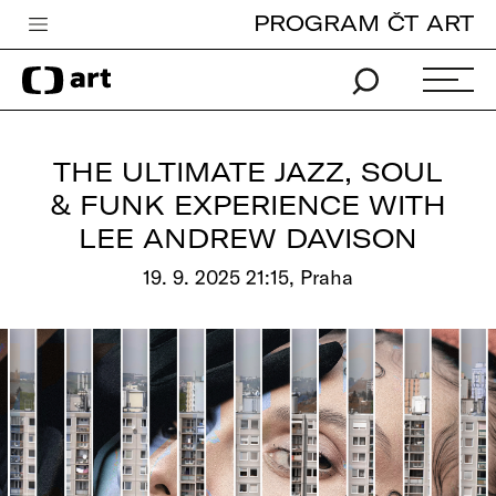
PROGRAM ČT ART
Česká televize
Zpravodajství
Sport
THE ULTIMATE JAZZ, SOUL
iVysílání
& FUNK EXPERIENCE WITH
LEE ANDREW DAVISON
TV program
19. 9. 2025 21:15, Praha
Pro děti
edu
Vše o ČT