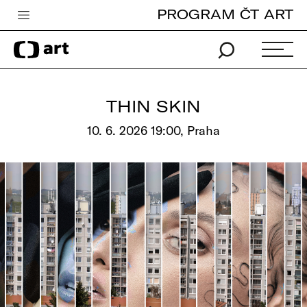
PROGRAM ČT ART
Česká televize
Zpravodajství
Sport
THIN SKIN
iVysílání
10. 6. 2026 19:00, Praha
TV program
Pro děti
edu
Vše o ČT