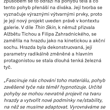
způsobem se to odráží na pohybu těla a co
tento pohyb přenáší na diváka. Její tvorba se
vyznačuje výraznými výtvarnými prvky, proto
je její nový projekt uveden právě v kontextu
galerie. V díle
Thin Skin
, k němuž přizvala
Alžbětu Tichou a Filipa Zahradnického, se
zaměřila na hrazdu jako na kinetickou a akční
sochu. Hrazda byla dekonstruovaná, její
parametry radikálně změněné a hlavním
protagonistou se stala dlouhá tenká železná
tyč.
„Fascinuje nás chování toho materiálu, pohyb
zavěšené tyče nás téměř hypnotizuje. Určité
pohyby se mohou nevratně projevit na tvaru
hrazdy a vytvořit nové podmínky ne/stability,
na něž se musíme adaptovat. Vyrovnáváme se