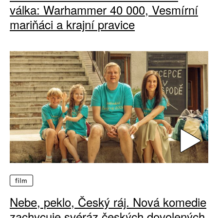
válka: Warhammer 40 000, Vesmírní
mariňáci a krajní pravice
film
Nebe, peklo, Český ráj. Nová komedie
zachycuje svéráz českých dovolených