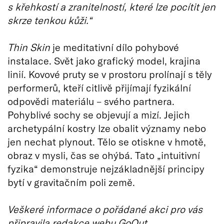
s křehkostí a zranitelností, které lze pocítit jen
skrze tenkou kůži.“
Thin Skin
je meditativní dílo pohybové
instalace. Svět jako grafický model, krajina
linií. Kovové pruty se v prostoru prolínají s těly
performerů, kteří citlivě přijímají fyzikální
odpovědi materiálu – svého partnera.
Pohyblivé sochy se objevují a mizí. Jejich
archetypální kostry lze obalit významy nebo
jen nechat plynout. Tělo se otiskne v hmotě,
obraz v mysli, čas se ohýbá. Tato „intuitivní
fyzika“ demonstruje nejzákladnější principy
bytí v gravitačním poli země.
Veškeré informace o pořádané akci pro vás
připravila redakce webu GoOut.