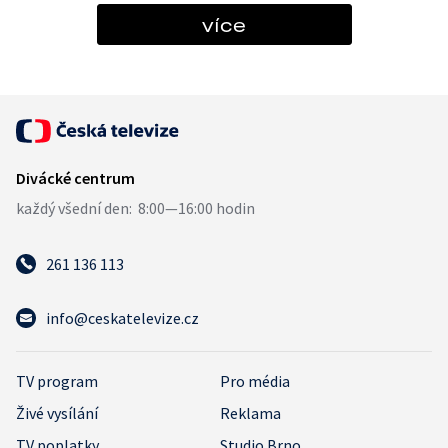
více
261 136 113
info@ceskatelevize.cz
TV program
Pro média
Živé vysílání
Reklama
TV poplatky
Studio Brno