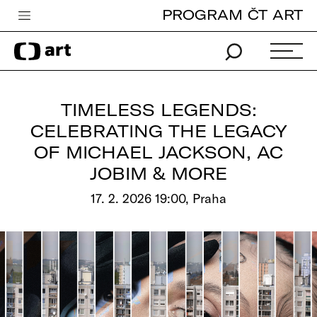
PROGRAM ČT ART
Česká televize
Zpravodajství
Sport
TIMELESS LEGENDS:
iVysílání
CELEBRATING THE LEGACY
OF MICHAEL JACKSON, AC
TV program
JOBIM & MORE
Pro děti
17. 2. 2026 19:00, Praha
edu
Vše o ČT