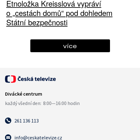
Etnoložka Kreisslová vypráví
o „cestách domů“ pod dohledem
Státní bezpečnosti
více
261 136 113
info@ceskatelevize.cz