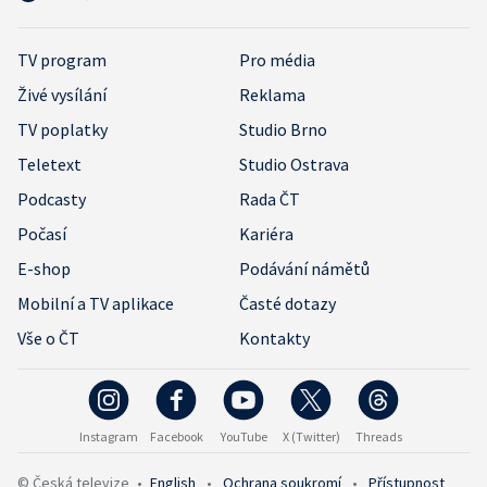
TV program
Pro média
Živé vysílání
Reklama
TV poplatky
Studio Brno
Teletext
Studio Ostrava
Podcasty
Rada ČT
Počasí
Kariéra
E-shop
Podávání námětů
Mobilní a TV aplikace
Časté dotazy
Vše o ČT
Kontakty
Instagram
Facebook
YouTube
X (Twitter)
Threads
© Česká televize
•
English
•
Ochrana soukromí
•
Přístupnost