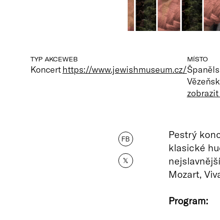
TYP AKCE
WEB
MÍSTO
Koncert
https://www.jewishmuseum.cz/
Španěls
Vězeňsk
zobrazi
Pestrý konc
FB
klasické hud
nejslavnějš
𝕏
Mozart, Viv
Program: