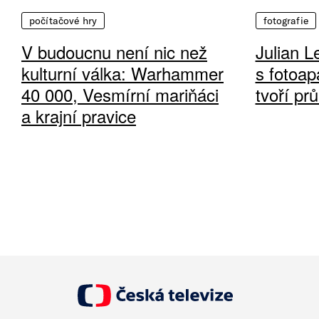
počítačové hry
fotografie
V budoucnu není nic než
Julian L
kulturní válka: Warhammer
s fotoap
40 000, Vesmírní mariňáci
tvoří pr
a krajní pravice