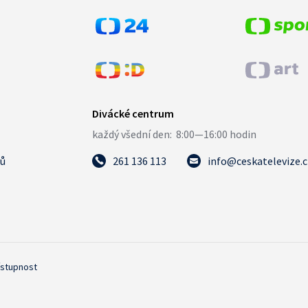
tů
261 136 113
info@ceskatelevize.
ístupnost