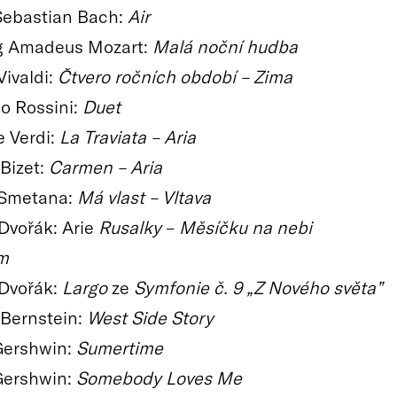
Sebastian Bach:
Air
g Amadeus Mozart:
Malá noční hudba
Vivaldi:
Čtvero ročních období – Zima
o Rossini:
Duet
 Verdi:
La Traviata – Aria
Bizet:
Carmen – Aria
 Smetana:
Má vlast – Vltava
Dvořák: Arie
Rusalky
–
Měsíčku na nebi
m
Dvořák:
Largo
ze
Symfonie č. 9 „Z Nového světa”
Bernstein:
West Side Story
Gershwin:
Sumertime
Gershwin:
Somebody Loves Me