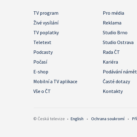
TV program
Pro média
Živé vysílání
Reklama
TV poplatky
Studio Brno
Teletext
Studio Ostrava
Podcasty
Rada ČT
Počasí
Kariéra
E-shop
Podávání námě
Mobilní a TV aplikace
Časté dotazy
Vše o ČT
Kontakty
© Česká televize
•
English
•
Ochrana soukromí
•
Př