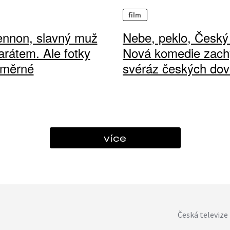
film
ennon, slavný muž
Nebe, peklo, Český 
arátem. Ale fotky
Nová komedie zach
ůměrné
svéráz českých dov
více
Česká televize 