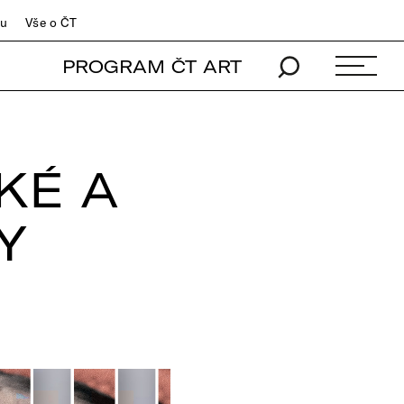
du
Vše o ČT
PROGRAM ČT ART
KÉ A
Y