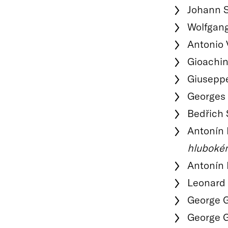
Johann 
Wolfgan
Antonio 
Gioachin
Giuseppe
Georges 
Bedřich
Antonín 
hluboké
Antonín 
Leonard 
George 
George 