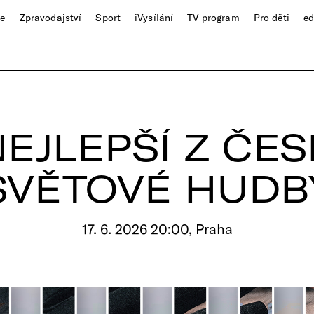
ze
Zpravodajství
Sport
iVysílání
TV program
Pro děti
e
NEJLEPŠÍ Z ČES
SVĚTOVÉ HUDB
17. 6. 2026 20:00, Praha