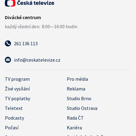
261 136 113
info@ceskatelevize.cz
TV program
Pro média
Živé vysílání
Reklama
TV poplatky
Studio Brno
Teletext
Studio Ostrava
Podcasty
Rada ČT
Počasí
Kariéra