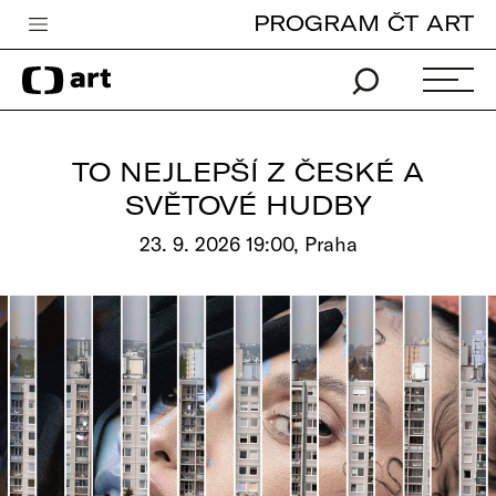
PROGRAM ČT ART
Česká televize
Zpravodajství
Sport
TO NEJLEPŠÍ Z ČESKÉ A
iVysílání
SVĚTOVÉ HUDBY
TV program
23. 9. 2026 19:00, Praha
Pro děti
edu
Vše o ČT