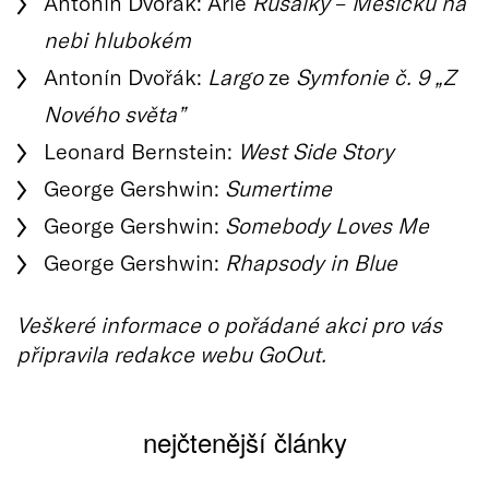
Antonín Dvořák: Arie
Rusalky
–
Měsíčku na
nebi hlubokém
Antonín Dvořák:
Largo
ze
Symfonie č. 9 „Z
Nového světa”
Leonard Bernstein:
West Side Story
George Gershwin:
Sumertime
George Gershwin:
Somebody Loves Me
George Gershwin:
Rhapsody in Blue
Veškeré informace o pořádané akci pro vás
připravila redakce webu GoOut.
nejčtenější články