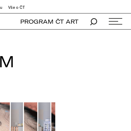
du
Vše o ČT
PROGRAM ČT ART
LM