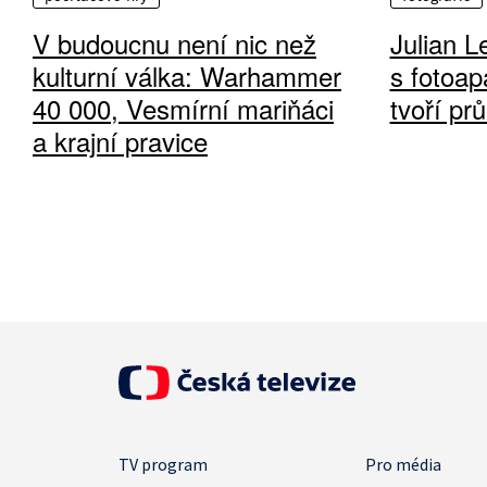
V budoucnu není nic než
Julian L
kulturní válka: Warhammer
s fotoap
40 000, Vesmírní mariňáci
tvoří pr
a krajní pravice
TV program
Pro média