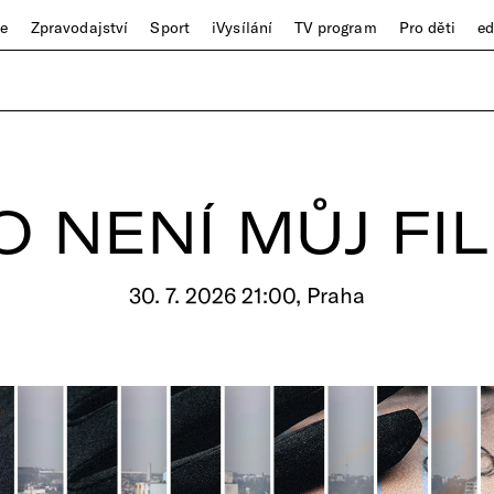
ze
Zpravodajství
Sport
iVysílání
TV program
Pro děti
e
O NENÍ MŮJ FI
30. 7. 2026 21:00, Praha