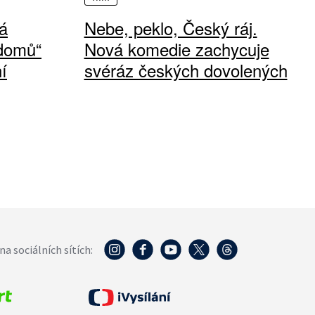
á
Nebe, peklo, Český ráj.
 domů“
Nová komedie zachycuje
í
svéráz českých dovolených
na sociálních sítích: