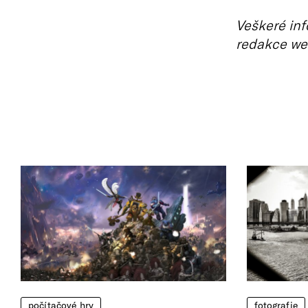
Veškeré inf
redakce we
počítačové hry
fotografie