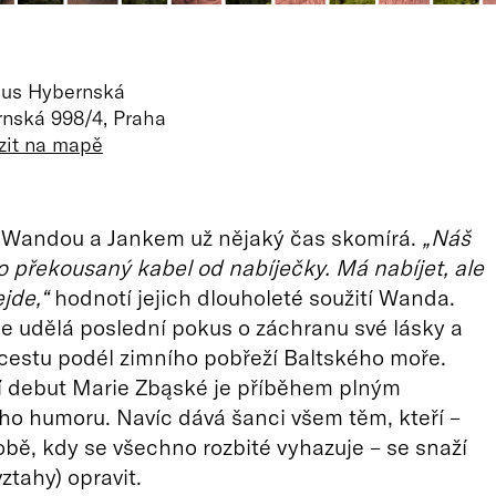
us Hybernská
nská 998/4, Praha
zit na mapě
 Wandou a Jankem už nějaký čas skomírá.
„Náš
ko překousaný kabel od nabíječky. Má nabíjet, ale
jde,“
hodnotí jejich dlouholeté soužití Wanda.
ce udělá poslední pokus o záchranu své lásky a
cestu podél zimního pobřeží Baltského moře.
í debut Marie Zbąské je příběhem plným
ího humoru. Navíc dává šanci všem těm, kteří –
bě, kdy se všechno rozbité vyhazuje – se snaží
vztahy) opravit.