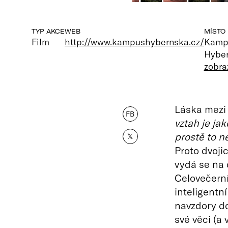
TYP AKCE
WEB
MÍSTO
Film
http://www.kampushybernska.cz/
Kamp
Hyber
zobra
Láska mezi
FB
vztah je ja
prostě to ne
𝕏
Proto dvoji
vydá se na 
Celovečern
inteligentn
navzdory do
své věci (a 