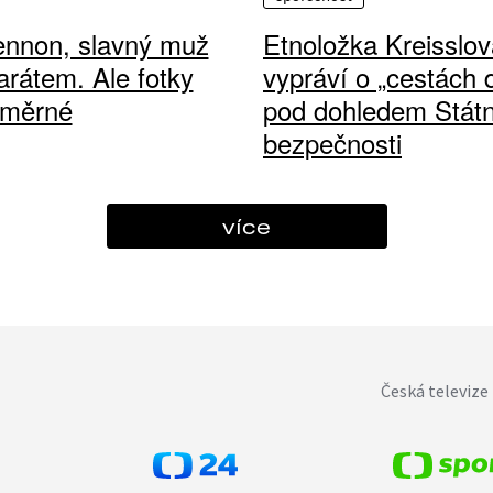
ennon, slavný muž
Etnoložka Kreisslov
arátem. Ale fotky
vypráví o „cestách
ůměrné
pod dohledem Státn
bezpečnosti
více
Česká televize 