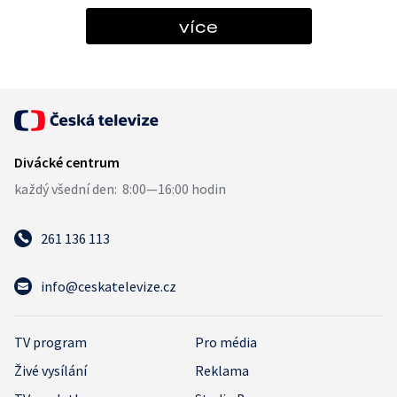
více
261 136 113
info@ceskatelevize.cz
TV program
Pro média
Živé vysílání
Reklama