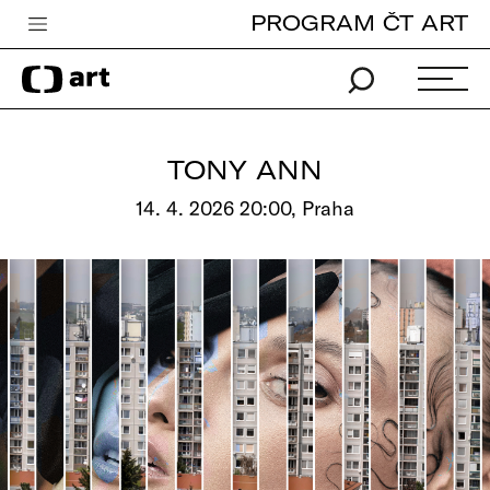
PROGRAM ČT ART
Česká televize
Zpravodajství
Sport
TONY ANN
iVysílání
14. 4. 2026 20:00, Praha
TV program
Pro děti
edu
Vše o ČT