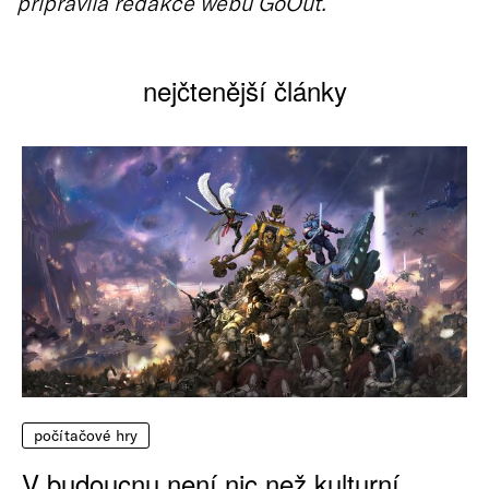
připravila redakce webu GoOut.
nejčtenější články
počítačové hry
V budoucnu není nic než kulturní