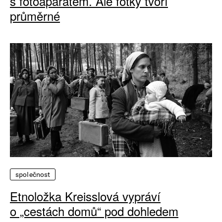
s fotoaparátem. Ale fotky tvoří
průměrné
společnost
Etnoložka Kreisslová vypráví
o „cestách domů“ pod dohledem