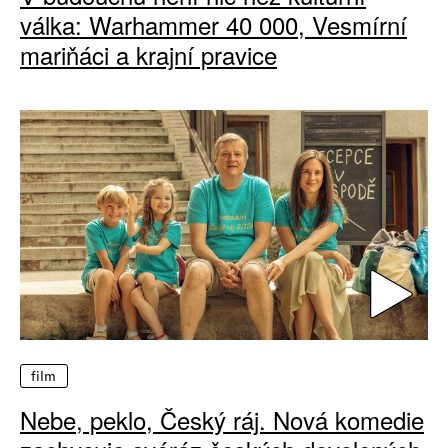
válka: Warhammer 40 000, Vesmírní
mariňáci a krajní pravice
film
Nebe, peklo, Český ráj. Nová komedie