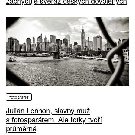
zachycuje svéráz českých dovolených
fotografie
Julian Lennon, slavný muž
s fotoaparátem. Ale fotky tvoří
průměrné