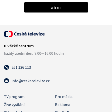
více
261 136 113
info@ceskatelevize.cz
TV program
Pro média
Živé vysílání
Reklama