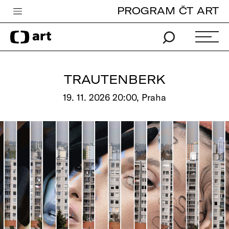
PROGRAM ČT ART
Česká televize
Zpravodajství
Sport
TRAUTENBERK
iVysílání
19. 11. 2026 20:00, Praha
TV program
Pro děti
edu
Vše o ČT