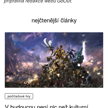
připravila redakce webu GoOut.
nejčtenější články
počítačové hry
V budoucnu není nic než kulturní