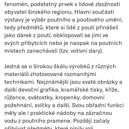
fenomén, podstatný prvek v lidové zbožnosti
obyvatel širokého regionu. Hlavní součástí
výstavy je výběr poutního a pouťového umění,
tedy předmětů, které si lidé z poutí přinášeli
jako dárek z poutí, obklopovali se jimi ve
svých příbytcích nebo je naopak na poutních
místech zanechávali (tzv. votivní dary).
Jedná se o širokou škálu výrobků z různých
materiálů zhotovované rozmanitými
technikami. Nejznámější jsou svaté obrázky a
další devoční grafika, kramářské tisky, kříže,
růžence, svátostky, kropenky, domovní
požehnání, svíčky a další. Svou obřadní funkci
měly ale i praktické nádoby na zázračnou
vodu z poutního pramene. Později začaly
přibývat předměty, které plnily roli