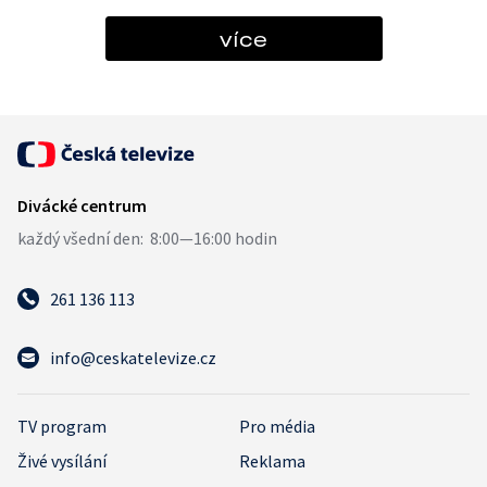
více
261 136 113
info@ceskatelevize.cz
TV program
Pro média
Živé vysílání
Reklama