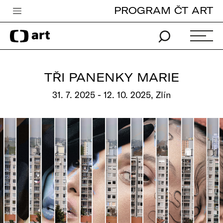
PROGRAM ČT ART
Česká televize
Zpravodajství
Sport
TŘI PANENKY MARIE
iVysílání
31. 7. 2025 - 12. 10. 2025, Zlín
TV program
Pro děti
edu
Vše o ČT