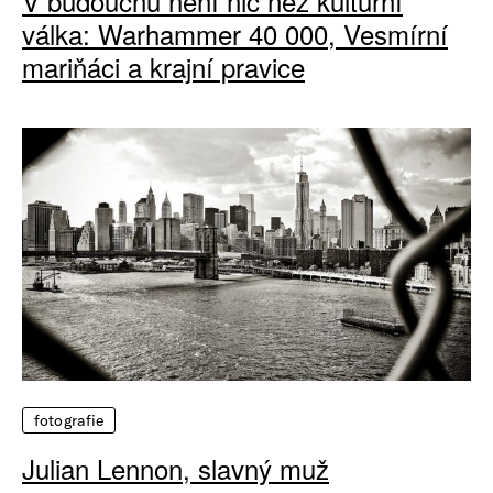
V budoucnu není nic než kulturní
válka: Warhammer 40 000, Vesmírní
mariňáci a krajní pravice
fotografie
Julian Lennon, slavný muž