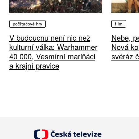
počítačové hry
film
V budoucnu není nic než
Nebe, pe
kulturní válka: Warhammer
Nová ko
40 000, Vesmírní mariňáci
svéráz 
a krajní pravice