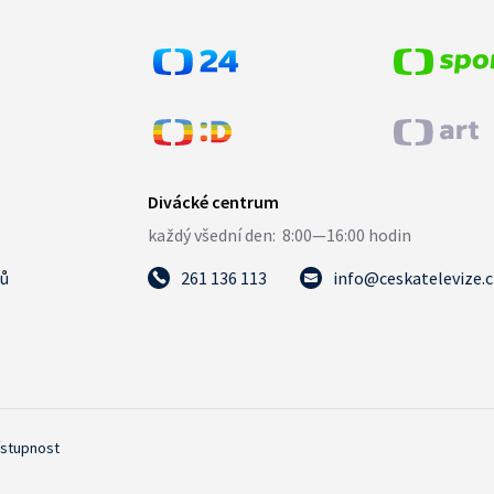
tů
261 136 113
info@ceskatelevize.
ístupnost