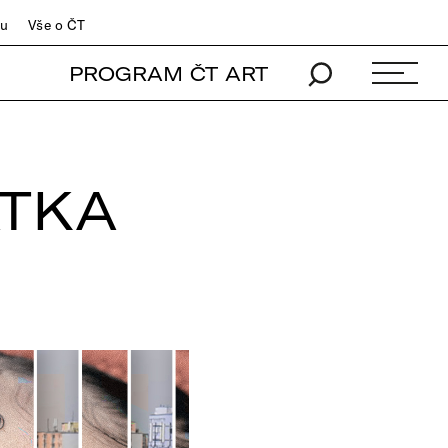
du
Vše o ČT
PROGRAM ČT ART
ÁTKA