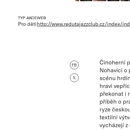
TYP AKCE
WEB
Pro děti
http://www.redutajazzclub.cz/index/in
Činoherní p
FB
Nohavici o 
scénu hrdin
𝕏
hraví vepříc
překonat i 
příběh o pr
ryze česko
textilní vý
vycházejí z