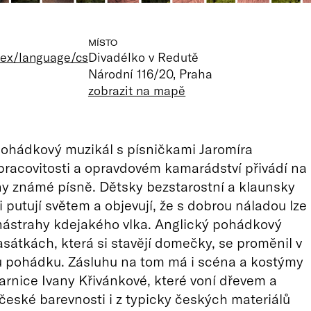
MÍSTO
dex/language/cs
Divadélko v Redutě
Národní 116/20, Praha
zobrazit na mapě
ohádkový muzikál s písničkami Jaromíra
pracovitosti a opravdovém kamarádství přivádí na
y známé písně. Dětsky bezstarostní a klaunsky
i putují světem a objevují, že s dobrou náladou lze
nástrahy kdejakého vlka. Anglický pohádkový
asátkách, která si stavějí domečky, se proměnil v
u pohádku. Zásluhu na tom má i scéna a kostýmy
tvarnice Ivany Křivánkové, které voní dřevem a
 české barevnosti i z typicky českých materiálů