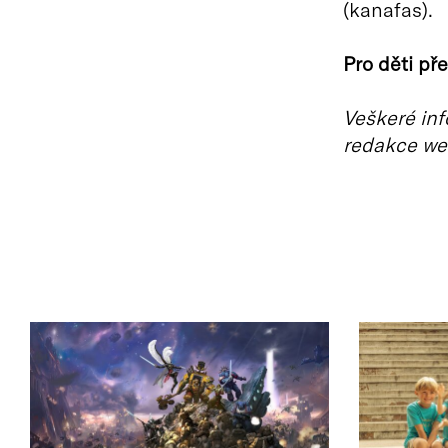
(kanafas).
Pro děti př
Veškeré inf
redakce we