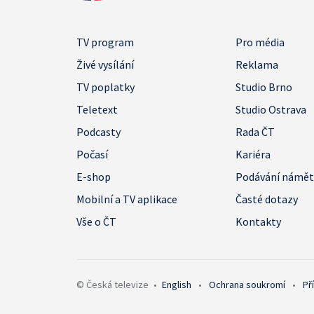
TV program
Pro média
Živé vysílání
Reklama
TV poplatky
Studio Brno
Teletext
Studio Ostrava
Podcasty
Rada ČT
Počasí
Kariéra
E-shop
Podávání námě
Mobilní a TV aplikace
Časté dotazy
Vše o ČT
Kontakty
© Česká televize
•
English
•
Ochrana soukromí
•
Př