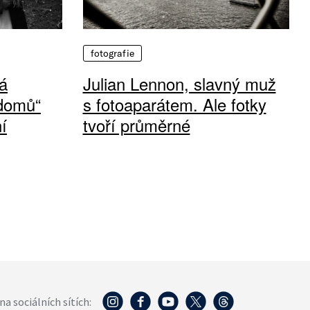
fotografie
á
Julian Lennon, slavný muž
 domů“
s fotoaparátem. Ale fotky
í
tvoří průměrné
na sociálních sítích: