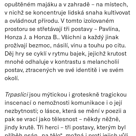
opuštěném majáku a v zahradě – na místech,
v nichž se koncentruje lidská snaha kultivovat
a ovládnout přírodu. V tomto izolovaném
prostoru se střetávají tři postavy – Pavlína,
Honza J. a Honza B.. Všichni a každý jinak
prožívají bezmoc, násilí, vinu a touhu po citu.
Děj hry se cyklí v rytmu bajek, jejichž krutost
mnohé odhaluje v kontrastu s melancholií
postav, ztracených ve své identitě i ve svém
okolí.
Trpaslíci
jsou mýtickou i groteskně tragickou
inscenací o nemožnosti komunikace i o její
nezbytnosti; o lásce, která se mění v poezii a
pak se vrací jako tělesnost – někdy něžně,
jindy krutě. Tři herci – tři postavy, kterým byl
příběh psán „na tělo“, možná i proti jejich vůli.