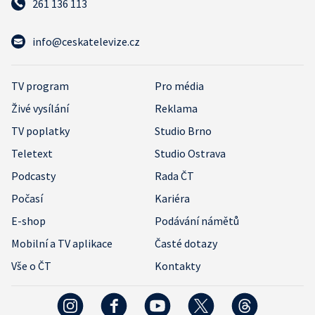
261 136 113
info@ceskatelevize.cz
TV program
Pro média
Živé vysílání
Reklama
TV poplatky
Studio Brno
Teletext
Studio Ostrava
Podcasty
Rada ČT
Počasí
Kariéra
E-shop
Podávání námětů
Mobilní a TV aplikace
Časté dotazy
Vše o ČT
Kontakty