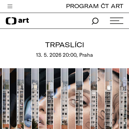
PROGRAM ČT ART
Česká televize
Zpravodajství
Sport
TRPASLÍCI
iVysílání
13. 5. 2026 20:00, Praha
TV program
Pro děti
edu
Vše o ČT