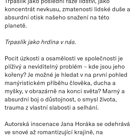
Trpaslík jako poslední fáze lidství, jako
koncentrát nevkusu, zmatenosti lidské duše a
absurdní otisk našeho snažení na této
planetě.
Trpaslík jako hrdina v nás.
Pocit úzkosti a osamělosti ve společnosti je
plíživý a neviditelný problém – kde jsou jeho
kořeny? Je možné je hledat v na první pohled
manýristickém příběhu člověka, ducha a
myšky, v obrazárně na konci světa? Marný a
absurdní boj o důstojnost, o smysl života,
trauma z vlastní slabosti a selhání.
Autorská inscenace Jana Horáka se odehrává
ve snové až romantizující krajině, na