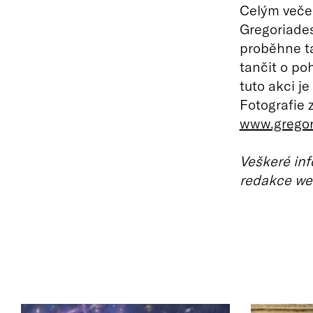
Celým večer
Gregoriade
proběhne ta
tančit o po
tuto akci j
Fotografie 
www.gregor
Veškeré inf
redakce we