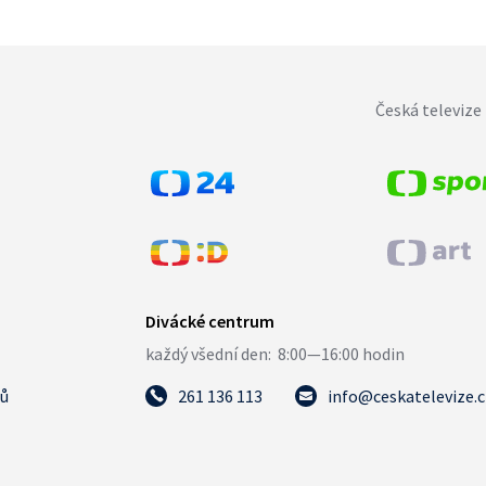
Česká televize 
tů
261 136 113
info@ceskatelevize.