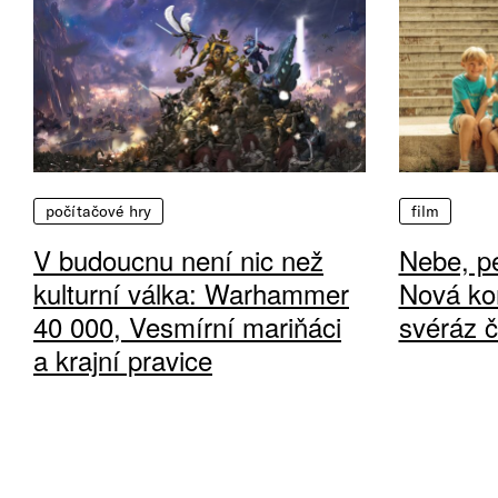
počítačové hry
film
V budoucnu není nic než
Nebe, pe
kulturní válka: Warhammer
Nová ko
40 000, Vesmírní mariňáci
svéráz 
a krajní pravice