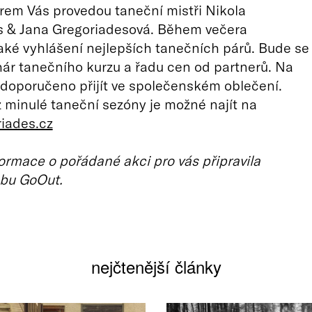
em Vás provedou taneční mistři Nikola
s & Jana Gregoriadesová. Během večera
ké vyhlášení nejlepších tanečních párů. Bude se
hár tanečního kurzu a řadu cen od partnerů. Na
e doporučeno přijít ve společenském oblečení.
z minulé taneční sezóny je možné najít na
iades.cz
ormace o pořádané akci pro vás připravila
bu GoOut.
nejčtenější články