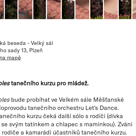
á beseda - Velký sál
o sady 13, Plzeň
 na mapě
ples
tanečního kurzu pro mládež.
ples
bude probíhat ve Velkém sále Měšťanské
oprovodu tanečního orchestru Let's Dance.
anečního kurzu čeká další sólo s rodiči (dívka
 se svým tatínkem a chlapec s maminkou). Zváni
i rodiče a kamarádi účastníků tanečního kurzu.