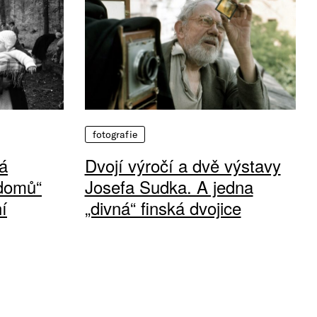
fotografie
á
Dvojí výročí a dvě výstavy
 domů“
Josefa Sudka. A jedna
í
„divná“ finská dvojice