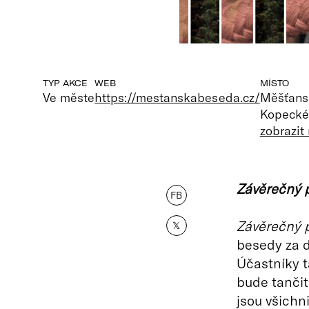
TYP AKCE
WEB
MÍSTO
Ve měste
https://mestanskabeseda.cz/
Měšťansk
Kopeckéh
zobrazit
Závěrečný 
FB
Závěrečný 
𝕏
besedy za d
Účastníky t
bude tančit
jsou všichn