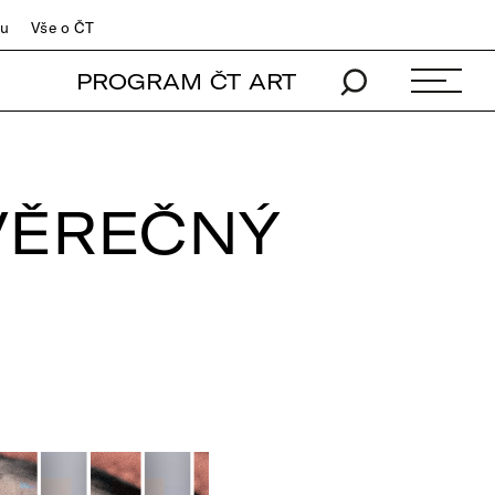
du
Vše o ČT
PROGRAM ČT ART
VĚREČNÝ