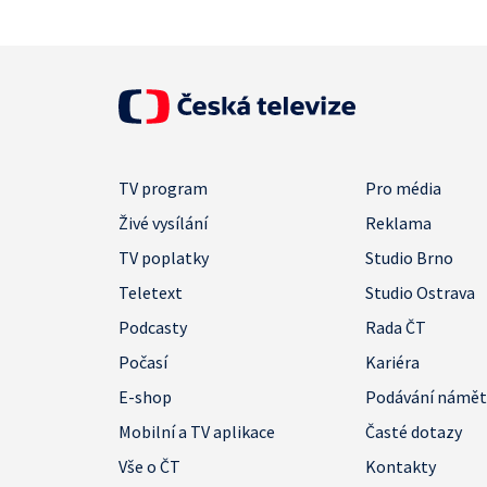
TV program
Pro média
Živé vysílání
Reklama
TV poplatky
Studio Brno
Teletext
Studio Ostrava
Podcasty
Rada ČT
Počasí
Kariéra
E-shop
Podávání námě
Mobilní a TV aplikace
Časté dotazy
Vše o ČT
Kontakty