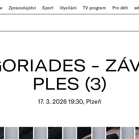
ze
Zpravodajství
Sport
iVysílání
TV program
Pro děti
e
GORIADES - ZÁ
PLES (3)
17. 3. 2026 19:30, Plzeň