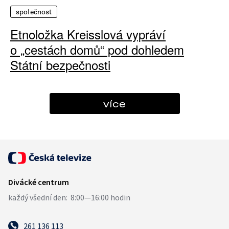
společnost
Etnoložka Kreisslová vypráví
o „cestách domů“ pod dohledem
Státní bezpečnosti
více
261 136 113