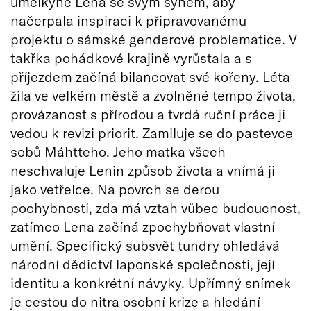
umělkyně Lena se svým synem, aby
načerpala inspiraci k připravovanému
projektu o sámské genderové problematice. V
takřka pohádkové krajině vyrůstala a s
příjezdem začíná bilancovat své kořeny. Léta
žila ve velkém městě a zvolněné tempo života,
provázanost s přírodou a tvrdá ruční práce ji
vedou k revizi priorit. Zamiluje se do pastevce
sobů Máhtteho. Jeho matka všech
neschvaluje Lenin způsob života a vnímá ji
jako vetřelce. Na povrch se derou
pochybnosti, zda má vztah vůbec budoucnost,
zatímco Lena začíná zpochybňovat vlastní
umění. Specifický subsvět tundry ohledává
národní dědictví laponské společnosti, její
identitu a konkrétní návyky. Upřímný snímek
je cestou do nitra osobní krize a hledání