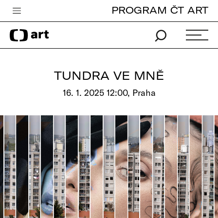
PROGRAM ČT ART
Česká televize
Zpravodajství
Sport
TUNDRA VE MNĚ
iVysílání
16. 1. 2025 12:00, Praha
TV program
Pro děti
edu
Vše o ČT