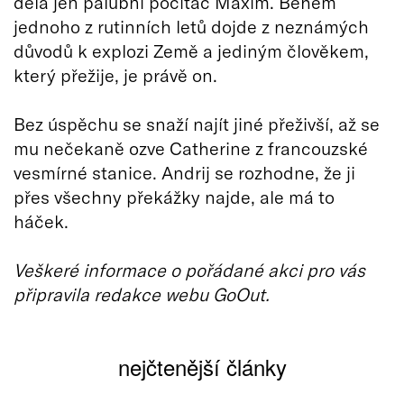
dělá jen palubní počítač Maxim. Během
jednoho z rutinních letů dojde z neznámých
důvodů k explozi Země a jediným člověkem,
který přežije, je právě on.
Bez úspěchu se snaží najít jiné přeživší, až se
mu nečekaně ozve Catherine z francouzské
vesmírné stanice. Andrij se rozhodne, že ji
přes všechny překážky najde, ale má to
háček.
Veškeré informace o pořádané akci pro vás
připravila redakce webu GoOut.
nejčtenější články