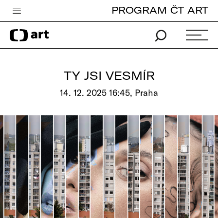
PROGRAM ČT ART
Česká televize
Zpravodajství
Sport
TY JSI VESMÍR
iVysílání
14. 12. 2025 16:45, Praha
TV program
Pro děti
edu
Vše o ČT