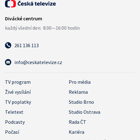
261 136 113
info@ceskatelevize.cz
TV program
Pro média
Živé vysílání
Reklama
TV poplatky
Studio Brno
Teletext
Studio Ostrava
Podcasty
Rada ČT
Počasí
Kariéra