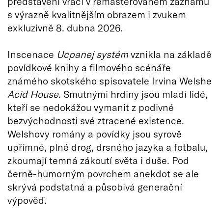
představení vrací v remasterovaném záznamu
s výrazně kvalitnějším obrazem i zvukem
exkluzivně 8. dubna 2026.
Inscenace
Ucpanej systém
vznikla na základě
povídkové knihy a filmového scénáře
známého skotského spisovatele Irvina Welshe
Acid House
. Smutnými hrdiny jsou mladí lidé,
kteří se nedokážou vymanit z podivné
bezvýchodnosti své ztracené existence.
Welshovy romány a povídky jsou syrově
upřímné, plné drog, drsného jazyka a fotbalu,
zkoumají temná zákoutí světa i duše. Pod
černě-humorným povrchem anekdot se ale
skrývá podstatná a působivá generační
výpověď.