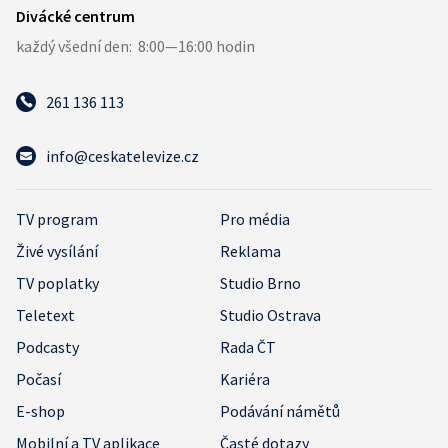
261 136 113
info@ceskatelevize.cz
TV program
Pro média
Živé vysílání
Reklama
TV poplatky
Studio Brno
Teletext
Studio Ostrava
Podcasty
Rada ČT
Počasí
Kariéra
E-shop
Podávání námětů
Mobilní a TV aplikace
Časté dotazy