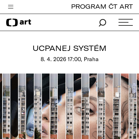
PROGRAM ČT ART
Česká televize
Zpravodajství
Sport
UCPANEJ SYSTÉM
iVysílání
8. 4. 2026 17:00, Praha
TV program
Pro děti
edu
Vše o ČT