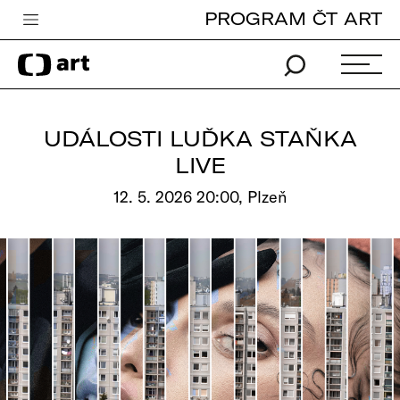
PROGRAM ČT ART
Česká televize
Zpravodajství
Sport
UDÁLOSTI LUĎKA STAŇKA
iVysílání
LIVE
TV program
12. 5. 2026 20:00, Plzeň
Pro děti
edu
Vše o ČT