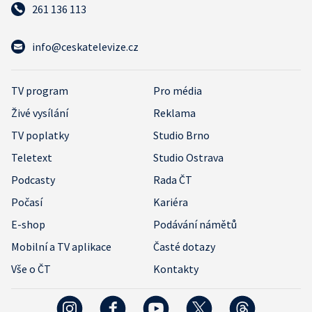
261 136 113
info@ceskatelevize.cz
TV program
Pro média
Živé vysílání
Reklama
TV poplatky
Studio Brno
Teletext
Studio Ostrava
Podcasty
Rada ČT
Počasí
Kariéra
E-shop
Podávání námětů
Mobilní a TV aplikace
Časté dotazy
Vše o ČT
Kontakty