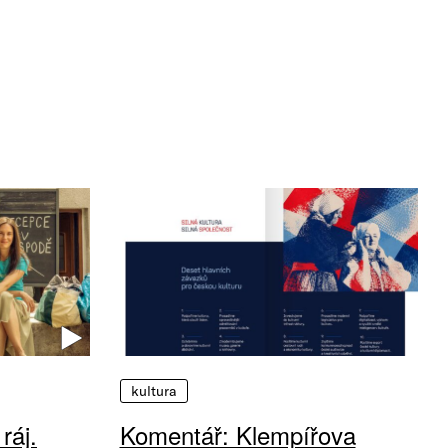
kultura
ráj.
Komentář: Klempířova