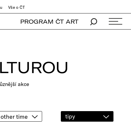
du
Vše o ČT
PROGRAM ČT ART
ULTUROU
ůznější akce
tipy