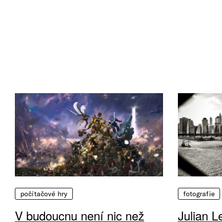
počítačové hry
fotografie
V budoucnu není nic než
Julian L