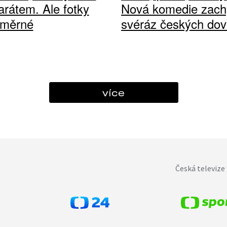
arátem. Ale fotky
Nová komedie zach
ůměrné
svéráz českých dov
více
Česká televize 