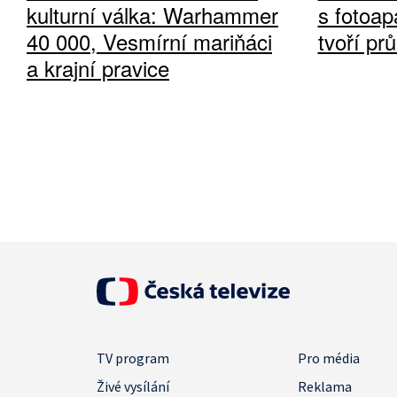
kulturní válka: Warhammer
s fotoap
40 000, Vesmírní mariňáci
tvoří pr
a krajní pravice
TV program
Pro média
Živé vysílání
Reklama