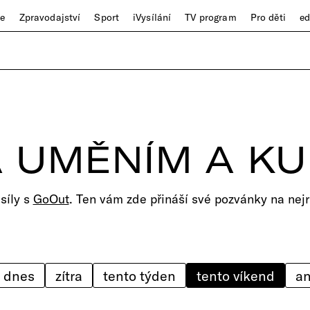
ze
Zpravodajství
Sport
iVysílání
TV program
Pro děti
e
 UMĚNÍM A K
 síly s
GoOut
. Ten vám zde přináší své pozvánky na nejr
dnes
zítra
tento týden
tento víkend