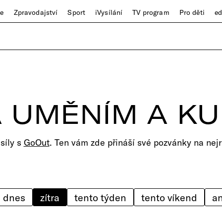
ze
Zpravodajství
Sport
iVysílání
TV program
Pro děti
e
 UMĚNÍM A K
 síly s
GoOut
. Ten vám zde přináší své pozvánky na nejr
dnes
zítra
tento týden
tento víkend