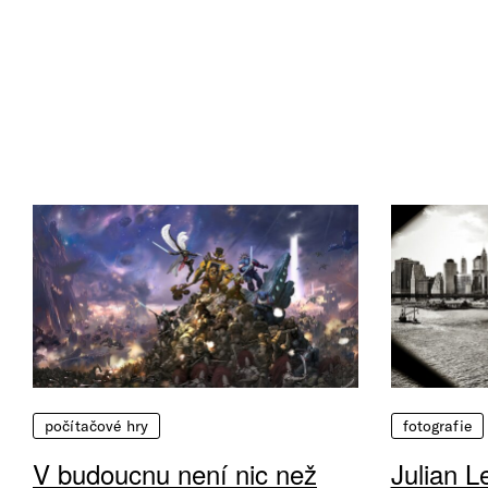
počítačové hry
fotografie
V budoucnu není nic než
Julian L