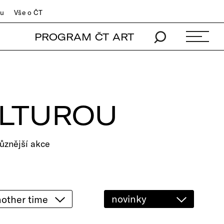
du
Vše o ČT
PROGRAM ČT ART
ULTUROU
ůznější akce
novinky