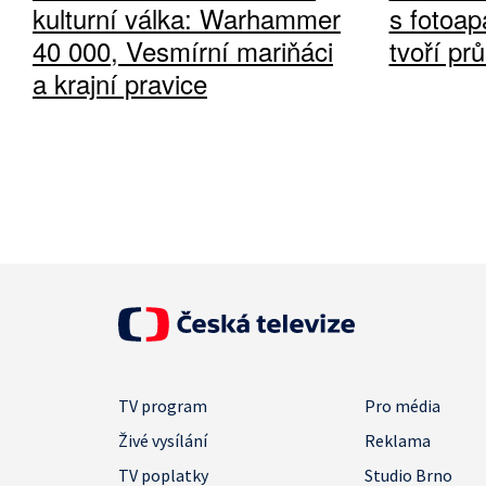
kulturní válka: Warhammer
s fotoap
40 000, Vesmírní mariňáci
tvoří pr
a krajní pravice
TV program
Pro média
Živé vysílání
Reklama
TV poplatky
Studio Brno