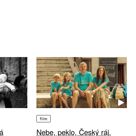
film
á
Nebe, peklo, Český ráj.