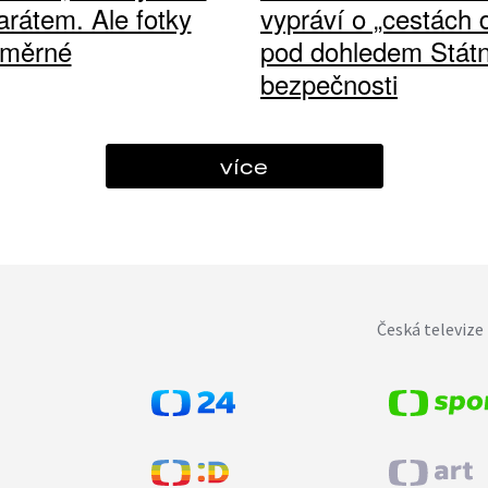
arátem. Ale fotky
vypráví o „cestách
ůměrné
pod dohledem Státn
bezpečnosti
více
Česká televize 