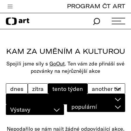
PROGRAM ČT ART
Česká televize
Zpravodajství
Sport
KAM ZA UMĚNÍM A KULTUROU
iVysílání
Spojili jsme síly s
GoOut
. Ten vám zde přináší své
TV program
pozvánky na nejrůznější akce
Pro děti
edu
dnes
zítra
tento týden
Vše o ČT
populární
Výstavy
Nepodařilo se nám najít žádné odpovídající akce.