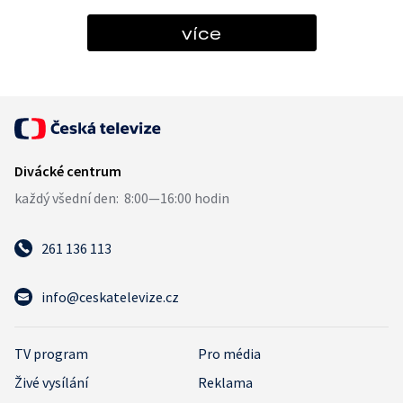
více
261 136 113
info@ceskatelevize.cz
TV program
Pro média
Živé vysílání
Reklama