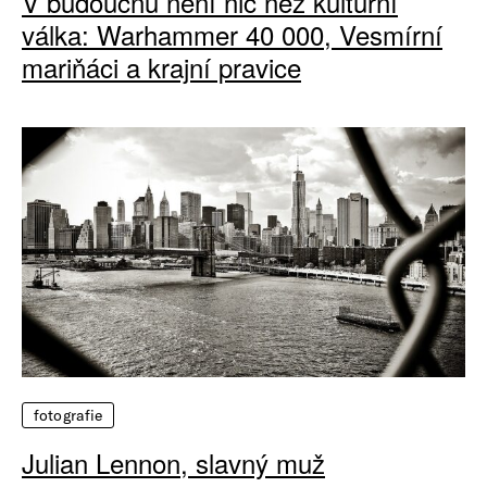
V budoucnu není nic než kulturní
válka: Warhammer 40 000, Vesmírní
mariňáci a krajní pravice
fotografie
Julian Lennon, slavný muž