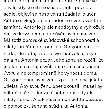
lukrativní místo a krásnou ženu. A právě ve
chvíli, kdy se cítí možná až příliš pevně v
sedle, objeví se nesolventní žadatel o úvěr
Antonio. Gregorio mu žádost o úvěr razantně
zamítne. Antonio je ale neodbytný a vyhrožuje
mu, že když nedostane úvěr, svede mu ženu.
Má totiž obrovské svůdcovské schopnosti a
nikdy mu žádná neodolala. Gregorio mu úvěr
nedá, ale raději zavolá své manželce, aby si
dala na Antonia pozor. Jeho žena se rozčílí, že
ji takhle ohrožuje kvůli nějakému směšnému
úvěru a nekompromisně ho vyhodí z domu.
Gregorio chce svou ženu zpět, ale neví, jak to
udělat. Aby svou ženu opět okouzlil, musel by
mít nějaké svůdcovské schopnosti, ty ale
nikdy neměl. A tak musí chtě nechtě požádat
o pomoc zkušeného svůdníka Antonia.