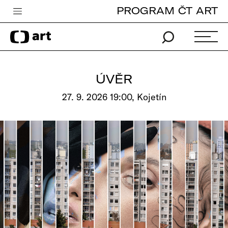
PROGRAM ČT ART
Česká televize
Zpravodajství
Sport
ÚVĚR
iVysílání
27. 9. 2026 19:00, Kojetín
TV program
Pro děti
edu
Vše o ČT