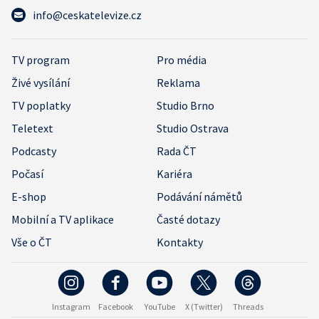
info@ceskatelevize.cz
TV program
Pro média
Živé vysílání
Reklama
TV poplatky
Studio Brno
Teletext
Studio Ostrava
Podcasty
Rada ČT
Počasí
Kariéra
E-shop
Podávání námětů
Mobilní a TV aplikace
Časté dotazy
Vše o ČT
Kontakty
Instagram
Facebook
YouTube
X (Twitter)
Threads