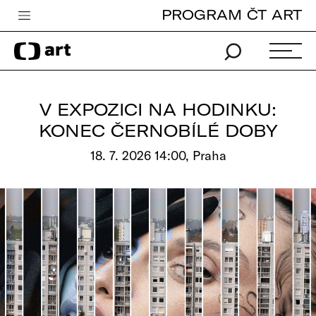
PROGRAM ČT ART
Česká televize
Zpravodajství
Sport
V EXPOZICI NA HODINKU:
iVysílání
KONEC ČERNOBÍLÉ DOBY
TV program
18. 7. 2026 14:00, Praha
Pro děti
edu
Vše o ČT