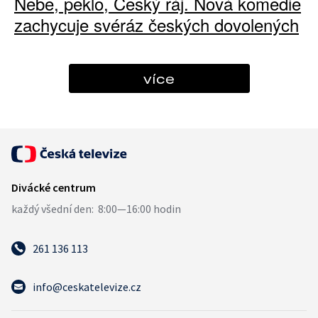
Nebe, peklo, Český ráj. Nová komedie
zachycuje svéráz českých dovolených
více
261 136 113
info@ceskatelevize.cz