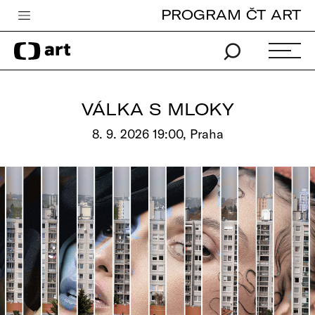
PROGRAM ČT ART
Česká televize
Zpravodajství
Sport
VÁLKA S MLOKY
iVysílání
8. 9. 2026 19:00, Praha
TV program
Pro děti
edu
Vše o ČT