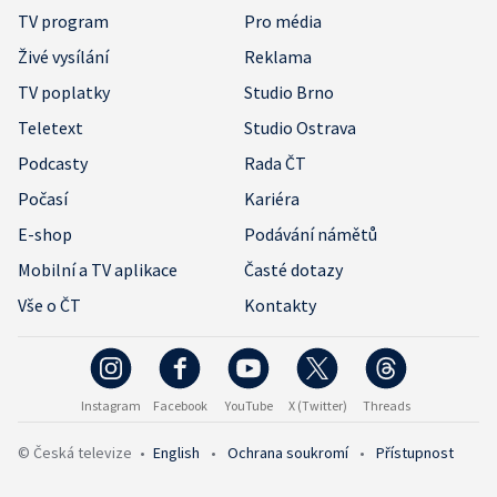
TV program
Pro média
Živé vysílání
Reklama
TV poplatky
Studio Brno
Teletext
Studio Ostrava
Podcasty
Rada ČT
Počasí
Kariéra
E-shop
Podávání námětů
Mobilní a TV aplikace
Časté dotazy
Vše o ČT
Kontakty
Instagram
Facebook
YouTube
X (Twitter)
Threads
© Česká televize
•
English
•
Ochrana soukromí
•
Přístupnost