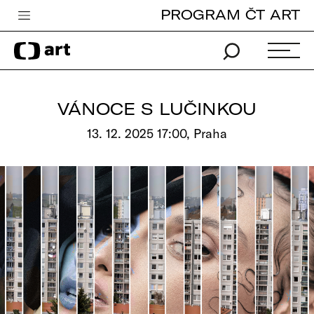
PROGRAM ČT ART
Česká televize
Zpravodajství
Sport
VÁNOCE S LUČINKOU
iVysílání
13. 12. 2025 17:00, Praha
TV program
Pro děti
edu
Vše o ČT