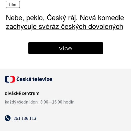
film
Nebe, peklo, Český ráj. Nová komedie
zachycuje svéráz českých dovolených
více
261 136 113