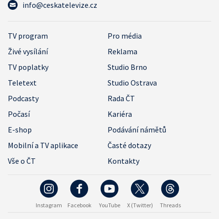
info@ceskatelevize.cz
TV program
Pro média
Živé vysílání
Reklama
TV poplatky
Studio Brno
Teletext
Studio Ostrava
Podcasty
Rada ČT
Počasí
Kariéra
E-shop
Podávání námětů
Mobilní a TV aplikace
Časté dotazy
Vše o ČT
Kontakty
Instagram
Facebook
YouTube
X (Twitter)
Threads