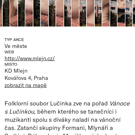
TYP AKCE
Ve měste
WEB
http://www.mlejn.cz/
MÍSTO
KD Mlejn
Kovářova 4, Praha
zobrazit na mapě
Folklorní soubor Lučinka zve na pořad
Vánoce
s Lučinkou,
během kterého se tanečníci i
muzikanti spolu s diváky naladí na vánoční
čas. Zatančí skupiny Formani, Mlynáři a