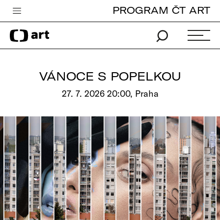
PROGRAM ČT ART
Česká televize
Zpravodajství
Sport
VÁNOCE S POPELKOU
iVysílání
27. 7. 2026 20:00, Praha
TV program
Pro děti
edu
Vše o ČT