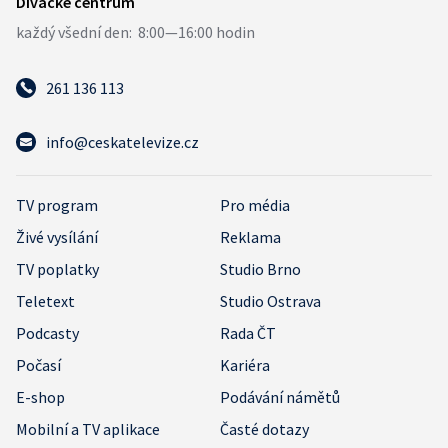
261 136 113
info@ceskatelevize.cz
TV program
Pro média
Živé vysílání
Reklama
TV poplatky
Studio Brno
Teletext
Studio Ostrava
Podcasty
Rada ČT
Počasí
Kariéra
E-shop
Podávání námětů
Mobilní a TV aplikace
Časté dotazy