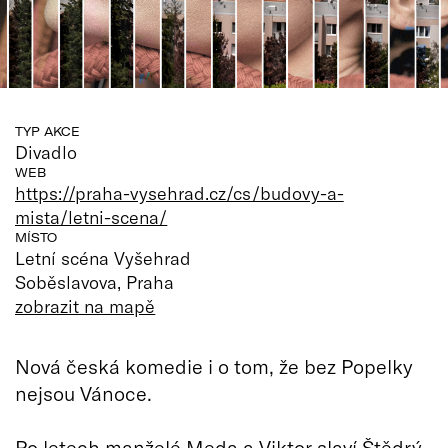
TYP AKCE
Divadlo
WEB
https://praha-vysehrad.cz/cs/budovy-a-
mista/letni-scena/
MÍSTO
Letní scéna Vyšehrad
Soběslavova, Praha
zobrazit na mapě
Nová česká komedie i o tom, že bez Popelky
nejsou Vánoce.
Po letech manželé Meda a Viktor slaví Štědrý