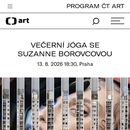
PROGRAM ČT ART
Česká televize
Zpravodajství
Sport
VEČERNÍ JÓGA SE
iVysílání
SUZANNE BOROVCOVOU
TV program
13. 8. 2026 18:30, Praha
Pro děti
edu
Vše o ČT