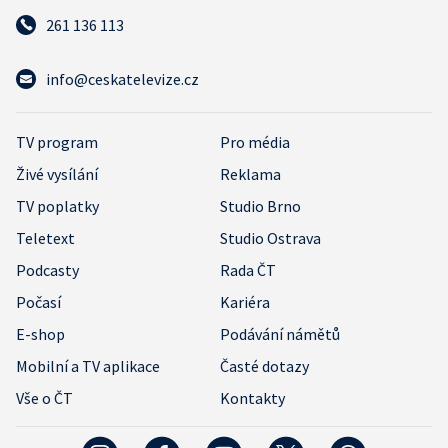
261 136 113
info@ceskatelevize.cz
TV program
Pro média
Živé vysílání
Reklama
TV poplatky
Studio Brno
Teletext
Studio Ostrava
Podcasty
Rada ČT
Počasí
Kariéra
E-shop
Podávání námětů
Mobilní a TV aplikace
Časté dotazy
Vše o ČT
Kontakty