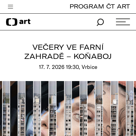
PROGRAM ČT ART
Česká televize
Zpravodajství
Sport
VEČERY VE FARNÍ
iVysílání
ZAHRADĚ – KOŇABOJ
TV program
17. 7. 2026 19:30, Vrbice
Pro děti
edu
Vše o ČT