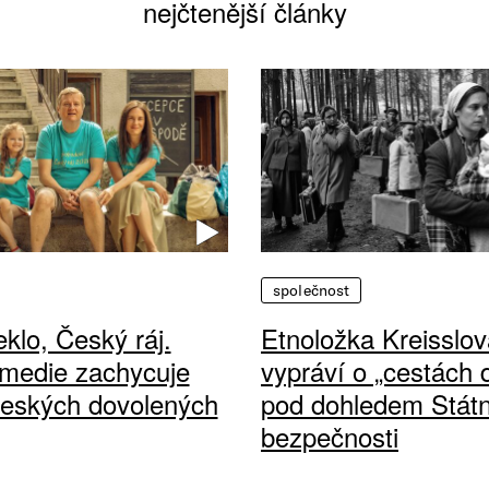
nejčtenější články
společnost
klo, Český ráj.
Etnoložka Kreisslov
medie zachycuje
vypráví o „cestách
českých dovolených
pod dohledem Státn
bezpečnosti