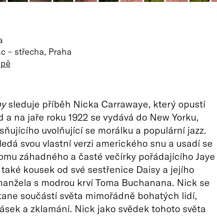
a
c – střecha, Praha
apě
by
sleduje příběh Nicka Carrawaye, který opustí
 a na jaře roku 1922 se vydává do New Yorku,
sňujícího uvolňující se morálku a populární jazz.
edá svou vlastní verzi amerického snu a usadí se
omu záhadného a časté večírky pořádajícího Jaye
také kousek od své sestřenice Daisy a jejího
manžela s modrou krví Toma Buchanana. Nick se
ane součástí světa mimořádně bohatých lidí,
, lásek a zklamání. Nick jako svědek tohoto světa