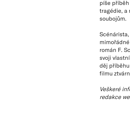
píše příběh
tragédie, a
soubojům.
Scénárista,
mimořádné p
román F. Sc
svoji vlastn
děj příběhu
filmu ztvár
Veškeré inf
redakce we