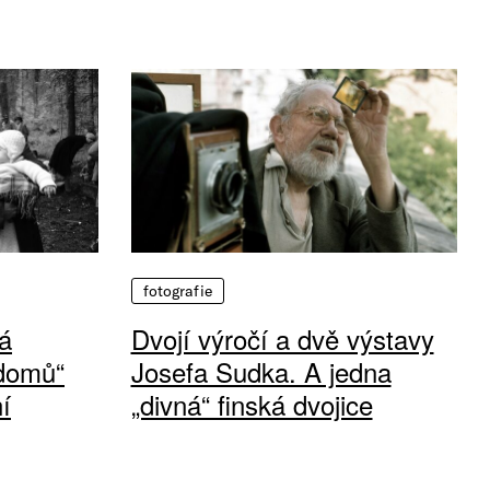
fotografie
á
Dvojí výročí a dvě výstavy
 domů“
Josefa Sudka. A jedna
í
„divná“ finská dvojice