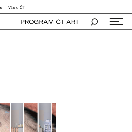
du
Vše o ČT
PROGRAM ČT ART