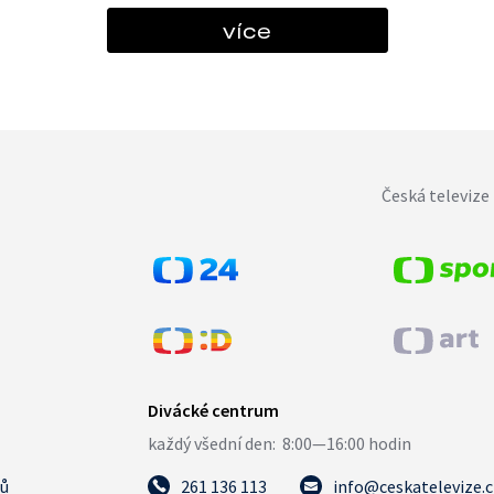
více
Česká televize 
tů
261 136 113
info@ceskatelevize.