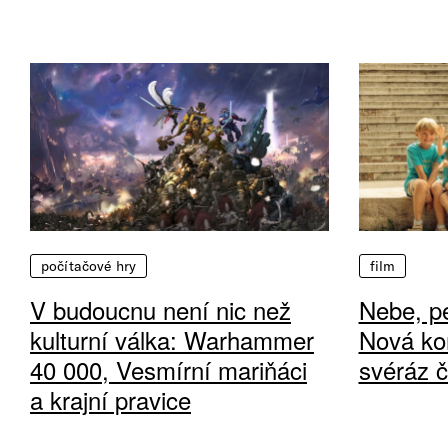
počítačové hry
film
V budoucnu není nic než
Nebe, pe
kulturní válka: Warhammer
Nová ko
40 000, Vesmírní mariňáci
svéráz 
a krajní pravice