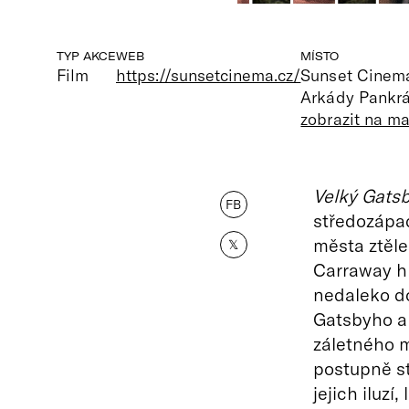
TYP AKCE
WEB
MÍSTO
Film
https://sunsetcinema.cz/
Sunset Cinem
Arkády Pankrá
zobrazit na m
Velký Gats
FB
středozápad
města ztěle
𝕏
Carraway hl
nedaleko d
Gatsbyho a 
záletného 
postupně st
jejich iluzí