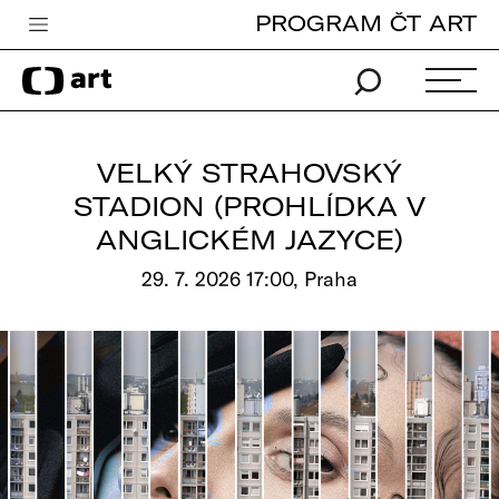
PROGRAM ČT ART
Česká televize
Zpravodajství
Sport
VELKÝ STRAHOVSKÝ
iVysílání
STADION (PROHLÍDKA V
ANGLICKÉM JAZYCE)
TV program
29. 7. 2026 17:00, Praha
Pro děti
edu
Vše o ČT