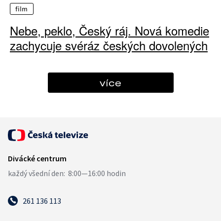
film
Nebe, peklo, Český ráj. Nová komedie
zachycuje svéráz českých dovolených
více
261 136 113