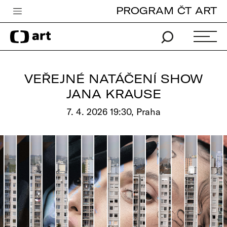
PROGRAM ČT ART
Česká televize
Zpravodajství
Sport
VEŘEJNÉ NATÁČENÍ SHOW
iVysílání
JANA KRAUSE
TV program
7. 4. 2026 19:30, Praha
Pro děti
edu
Vše o ČT