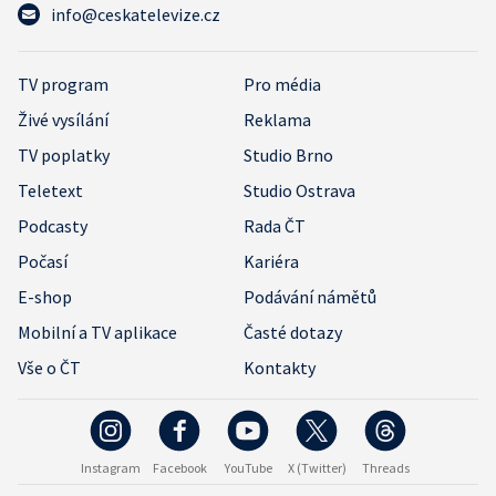
info@ceskatelevize.cz
TV program
Pro média
Živé vysílání
Reklama
TV poplatky
Studio Brno
Teletext
Studio Ostrava
Podcasty
Rada ČT
Počasí
Kariéra
E-shop
Podávání námětů
Mobilní a TV aplikace
Časté dotazy
Vše o ČT
Kontakty
Instagram
Facebook
YouTube
X (Twitter)
Threads