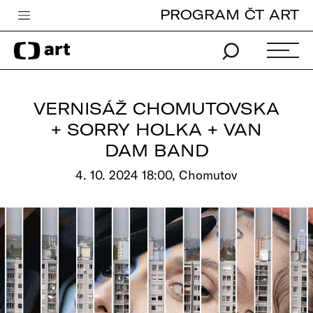
PROGRAM ČT ART
Česká televize
Zpravodajství
Sport
VERNISÁŽ CHOMUTOVSKA
iVysílání
+ SORRY HOLKA + VAN
DAM BAND
TV program
4. 10. 2024 18:00, Chomutov
Pro děti
edu
Vše o ČT