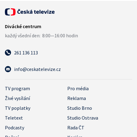
261 136 113
info@ceskatelevize.cz
TV program
Pro média
Živé vysílání
Reklama
TV poplatky
Studio Brno
Teletext
Studio Ostrava
Podcasty
Rada ČT