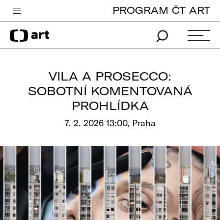
PROGRAM ČT ART
Česká televize
Zpravodajství
Sport
VILA A PROSECCO:
iVysílání
SOBOTNÍ KOMENTOVANÁ
PROHLÍDKA
TV program
7. 2. 2026 13:00, Praha
Pro děti
edu
Vše o ČT