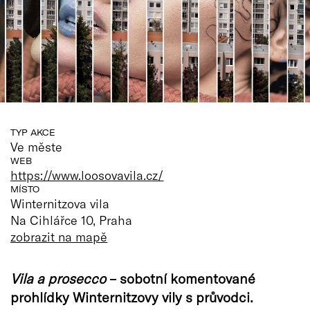
TYP AKCE
Ve měste
WEB
https://www.loosovavila.cz/
MÍSTO
Winternitzova vila
Na Cihlářce 10, Praha
zobrazit na mapě
Vila a prosecco
– sobotní komentované
prohlídky Winternitzovy vily s průvodci.