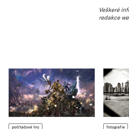
Veškeré inf
redakce we
počítačové hry
fotografie