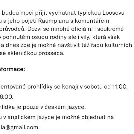
i budou moci přijít vychutnat typickou Loosovu
ru a jeho pojetí Raumplanu s komentářem
růvodců. Dozví se mnohé oficiální i soukromé
 pohnutém osudu rodiny ale i vily, která však
, a dnes zde je možné navštívit též řadu kulturních
 se skleničkou prosseca.
nformace:
entované prohlídky se konají v sobotu od 11:00,
6:00.
hlídka je pouze v českém jazyce.
u v anglickém jazyce je možné objednat na
ila@gmail.com.