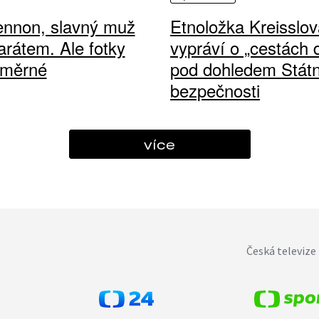
ennon, slavný muž
Etnoložka Kreisslov
arátem. Ale fotky
vypráví o „cestách
ůměrné
pod dohledem Státn
bezpečnosti
více
Česká televize 