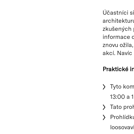
Účastníci s
architektu
zkušených p
informace o
znovu ožila
akcí. Navíc
Praktické i
Tyto kom
13:00 a 1
Tato pro
Prohlídk
loosovav