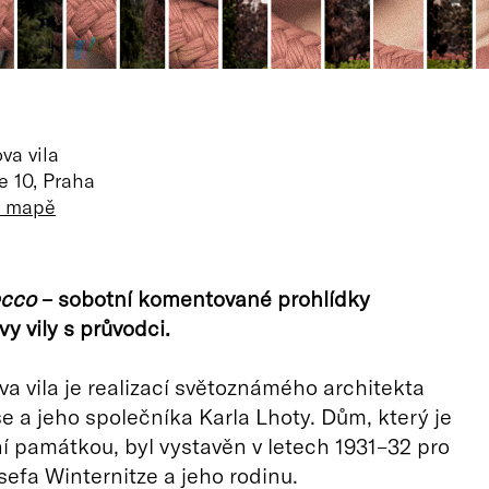
va vila
e 10, Praha
a mapě
ecco
– sobotní komentované prohlídky
y vily s průvodci.
va vila je realizací světoznámého architekta
e a jeho společníka Karla Lhoty. Dům, který je
ní památkou, byl vystavěn v letech 1931–32 pro
sefa Winternitze a jeho rodinu.