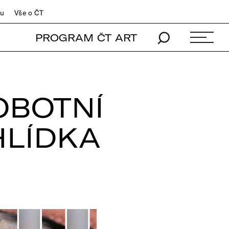
du
Vše o ČT
PROGRAM ČT ART
OBOTNÍ
LÍDKA