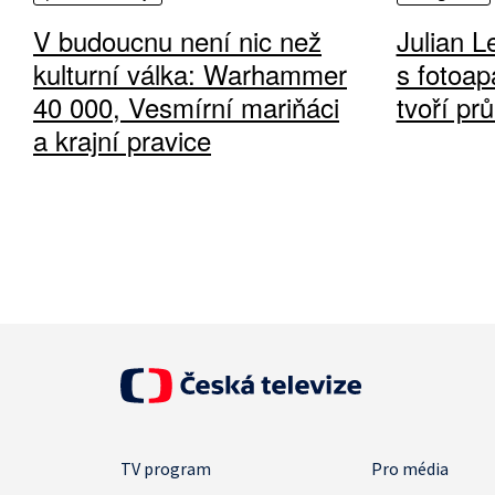
V budoucnu není nic než
Julian L
kulturní válka: Warhammer
s fotoap
40 000, Vesmírní mariňáci
tvoří pr
a krajní pravice
TV program
Pro média