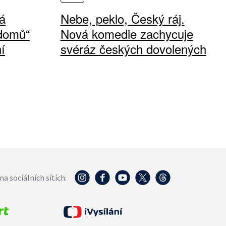
á
Nebe, peklo, Český ráj.
 domů“
Nová komedie zachycuje
í
svéráz českých dovolených
na sociálních sítích: