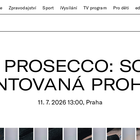
ze
Zpravodajství
Sport
iVysílání
TV program
Pro děti
e
A PROSECCO: S
NTOVANÁ PROH
11. 7. 2026 13:00, Praha