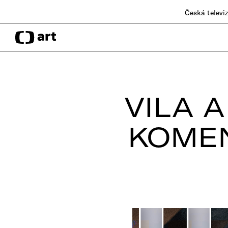
Česká televi
VILA 
KOME