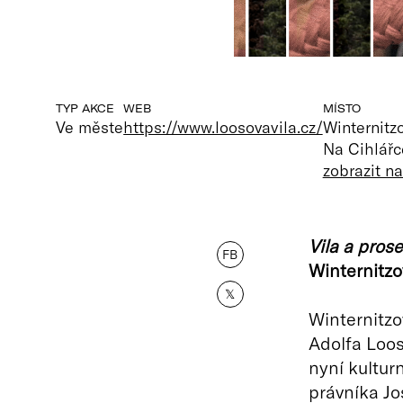
TYP AKCE
WEB
MÍSTO
Ve měste
https://www.loosovavila.cz/
Winternitzo
Na Cihlářc
zobrazit n
Vila a pros
FB
Winternitzov
𝕏
Winternitzo
Adolfa Loos
nyní kultur
právníka Jo