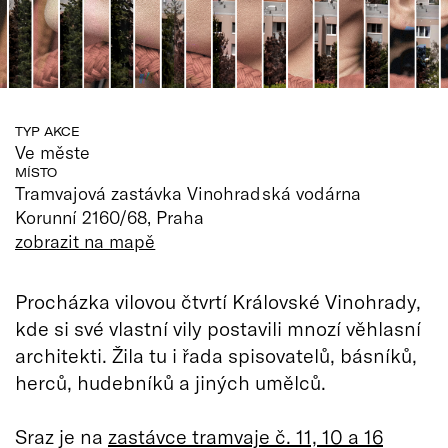
TYP AKCE
Ve měste
MÍSTO
Tramvajová zastávka Vinohradská vodárna
Korunní 2160/68, Praha
zobrazit na mapě
Procházka vilovou čtvrtí Královské Vinohrady,
kde si své vlastní vily postavili mnozí věhlasní
architekti. Žila tu i řada spisovatelů, básníků,
herců, hudebníků a jiných umělců.
Sraz je na
zastávce tramvaje č. 11, 10 a 16