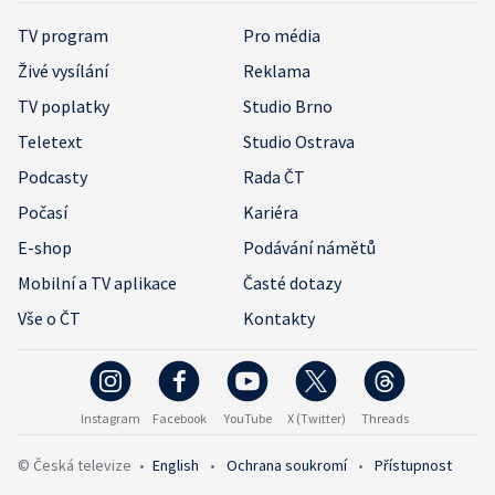
TV program
Pro média
Živé vysílání
Reklama
TV poplatky
Studio Brno
Teletext
Studio Ostrava
Podcasty
Rada ČT
Počasí
Kariéra
E-shop
Podávání námětů
Mobilní a TV aplikace
Časté dotazy
Vše o ČT
Kontakty
Instagram
Facebook
YouTube
X (Twitter)
Threads
© Česká televize
•
English
•
Ochrana soukromí
•
Přístupnost