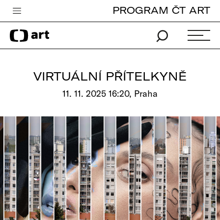
PROGRAM ČT ART
Česká televize
Zpravodajství
Sport
VIRTUÁLNÍ PŘÍTELKYNĚ
iVysílání
11. 11. 2025 16:20, Praha
TV program
Pro děti
edu
Vše o ČT