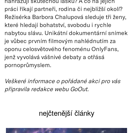
nahrazují skutečnou lásku? A co na jejich
práci říkají partneři, rodina či nejbližší okolí?
Režisérka Barbora Chalupová sleduje tři ženy,
které hledají bohatství, svobodu i rychle
nabytou slávu. Unikátní dokumentární snímek
je vůbec prvním filmovým nahlédnutím za
oponu celosvětového fenoménu OnlyFans,
jenž vyvolává vášnivé debaty a otřásá
pornoprůmyslem.
Veškeré informace o pořádané akci pro vás
připravila redakce webu GoOut.
nejčtenější články