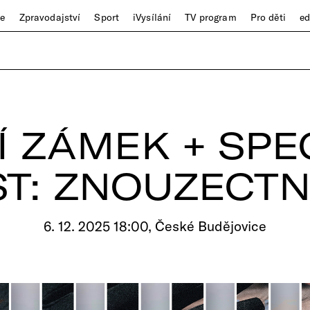
ze
Zpravodajství
Sport
iVysílání
TV program
Pro děti
e
Í ZÁMEK + SPE
T: ZNOUZECT
6. 12. 2025 18:00, České Budějovice