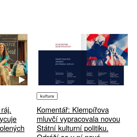
kultura
ráj.
Komentář: Klempířova
ycuje
mluvčí vypracovala novou
olených
Státní kulturní politiku.
Odráží se v ní nové