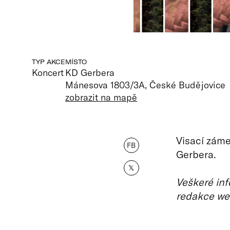
TYP AKCE
MÍSTO
Koncert
KD Gerbera
Mánesova 1803/3A, České Budějovice
zobrazit na mapě
Visací záme
FB
Gerbera.
𝕏
Veškeré inf
redakce we