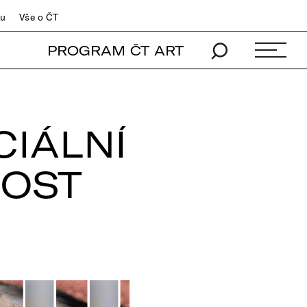
du
Vše o ČT
PROGRAM ČT ART
CIÁLNÍ
NOST