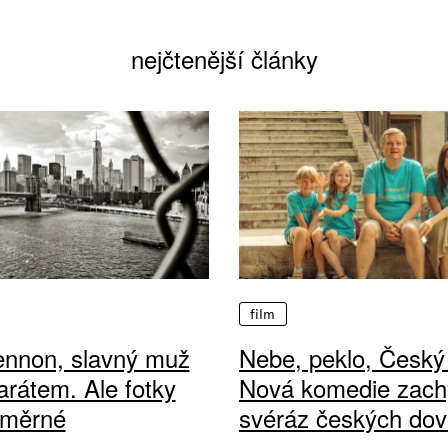
nejčtenější články
film
ennon, slavný muž
Nebe, peklo, Český 
arátem. Ale fotky
Nová komedie zach
ůměrné
svéráz českých dov