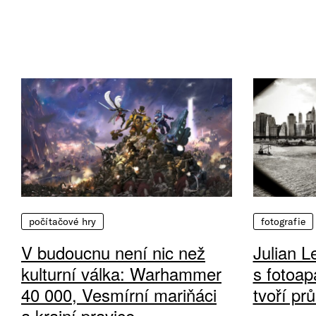
počítačové hry
fotografie
V budoucnu není nic než
Julian L
kulturní válka: Warhammer
s fotoap
40 000, Vesmírní mariňáci
tvoří pr
a krajní pravice