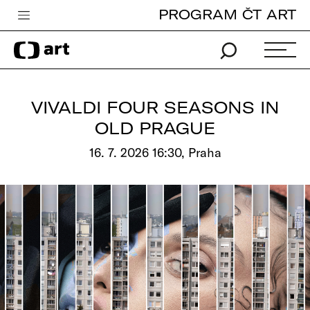
PROGRAM ČT ART
Česká televize
Zpravodajství
Sport
VIVALDI FOUR SEASONS IN
iVysílání
OLD PRAGUE
TV program
16. 7. 2026 16:30, Praha
Pro děti
edu
Vše o ČT