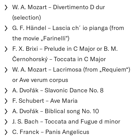
W. A. Mozart – Divertimento D dur
(selection)
G. F. Händel – Lascia ch´io pianga (from
the movie „Farinelli")
F. X. Brixi – Prelude in C Major or B. M.
Černohorský – Toccata in C Major
W. A. Mozart – Lacrimosa (from „Requiem“)
or Ave verum corpus
A. Dvořák – Slavonic Dance No. 8
F. Schubert – Ave Maria
A. Dvořák – Biblical song No. 10
J. S. Bach – Toccata and Fugue d minor
C. Franck – Panis Angelicus