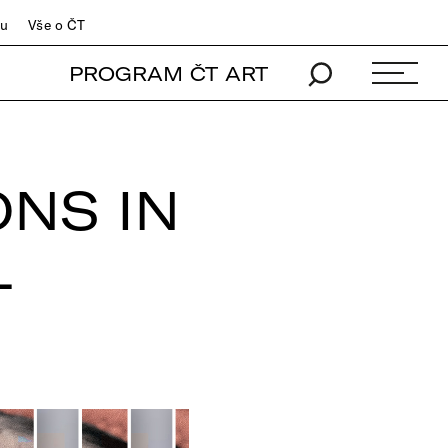
du
Vše o ČT
PROGRAM ČT ART
ONS IN
L