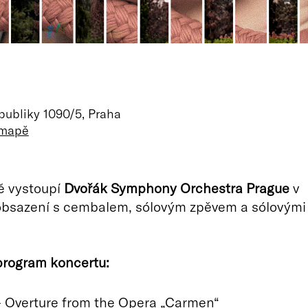
m
ubliky 1090/5, Praha
 mapě
ě vystoupí
Dvořák Symphony Orchestra Prague
v
bsazení s cembalem, sólovým zpěvem a sólovými
program koncertu:
 - Overture from the Opera „Carmen“