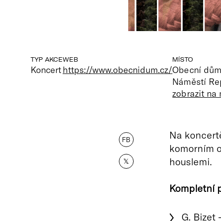
TYP AKCE
WEB
MÍSTO
Koncert
https://www.obecnidum.cz/
Obecní dů
Náměstí Rep
zobrazit na
Na koncert
FB
komorním o
houslemi.
𝕏
Kompletní 
G. Bizet