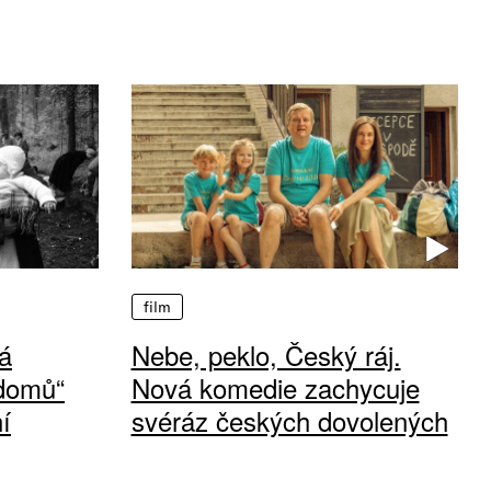
film
á
Nebe, peklo, Český ráj.
 domů“
Nová komedie zachycuje
í
svéráz českých dovolených