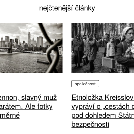
nejčtenější články
společnost
ennon, slavný muž
Etnoložka Kreisslov
arátem. Ale fotky
vypráví o „cestách
ůměrné
pod dohledem Státn
bezpečnosti