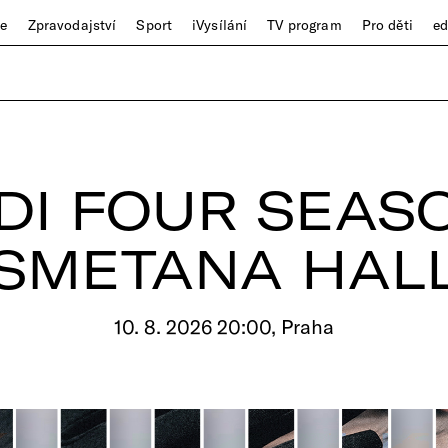
ze
Zpravodajství
Sport
iVysílání
TV program
Pro děti
e
DI FOUR SEAS
SMETANA HAL
10. 8. 2026 20:00, Praha