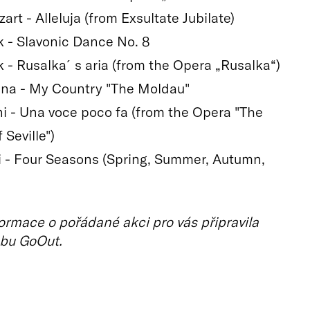
art - Alleluja (from Exsultate Jubilate)
k - Slavonic Dance No. 8
k - Rusalka´s aria (from the Opera „Rusalka“)
na - My Country "The Moldau"
ni - Una voce poco fa (from the Opera "The
 Seville")
di - Four Seasons (Spring, Summer, Autumn,
ormace o pořádané akci pro vás připravila
bu GoOut.