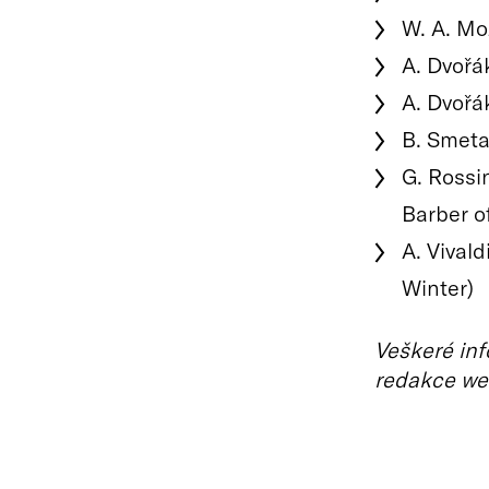
W. A. Moz
A. Dvořá
A. Dvořá
B. Smeta
G. Rossi
Barber of
A. Vival
Winter)
Veškeré inf
redakce we