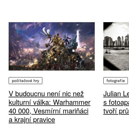
počítačové hry
fotografie
V budoucnu není nic než
Julian L
kulturní válka: Warhammer
s fotoap
40 000, Vesmírní mariňáci
tvoří pr
a krajní pravice