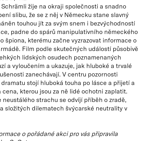
t Schrämli žije na okraji společnosti a snadno
ení slibu, že se z něj v Německu stane slavný
áněn touhou jít za svým snem i bezvýchodností
uace, padne do spárů manipulativního německého
o špiona, kterému začne vyzrazovat informace o
rmádě. Film podle skutečných událostí působivě
křehkých lidských osudech poznamenaných
uzí a vyloučením a ukazuje, jak hluboké a trvalé
zkušenosti zanechávají. V centru pozornosti
dramatu stojí hluboká touha po lásce a přijetí a
 cena, kterou jsou za ně lidé ochotni zaplatit.
 neustálého strachu se odvíjí příběh o zradě,
a složitých dilematech švýcarské neutrality v
ormace o pořádané akci pro vás připravila