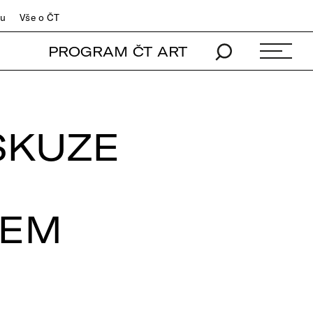
du
Vše o ČT
PROGRAM ČT ART
SKUZE
EM