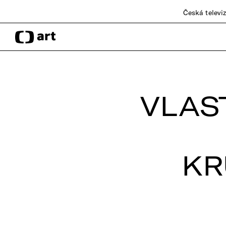
Česká televi
VLAS
K