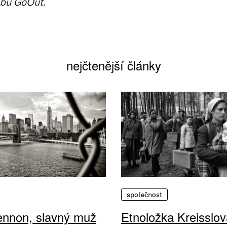
bu GoOut.
nejčtenější články
společnost
ennon, slavný muž
Etnoložka Kreisslov