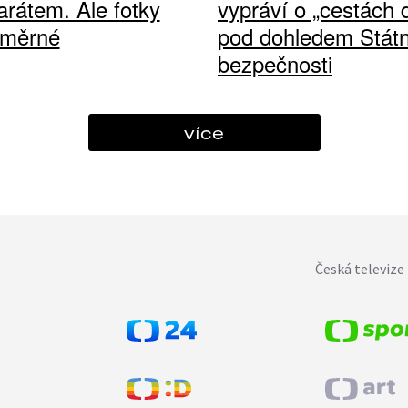
arátem. Ale fotky
vypráví o „cestách
ůměrné
pod dohledem Státn
bezpečnosti
více
Česká televize 