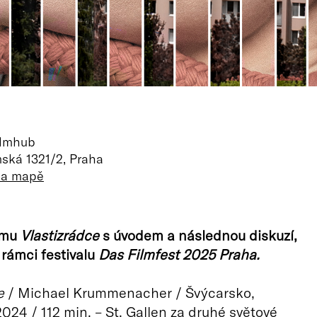
ilmhub
ská 1321/2, Praha
 na mapě
lmu
Vlastizrádce
s úvodem a následnou diskuzí,
rámci festivalu
Das Filmfest 2025 Praha.
e
/ Michael Krummenacher / Švýcarsko,
24 / 112 min. – St. Gallen za druhé světové