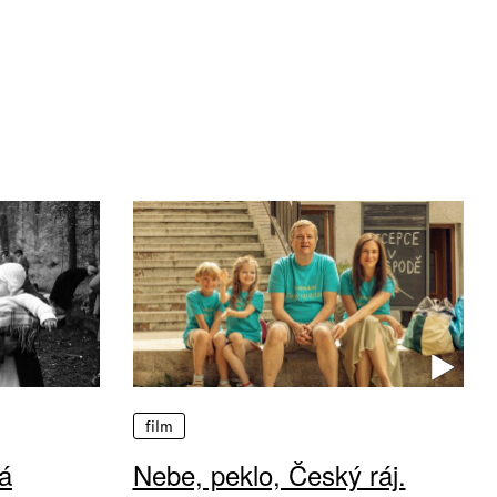
film
á
Nebe, peklo, Český ráj.