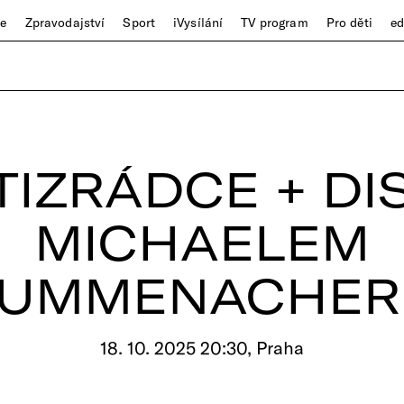
ze
Zpravodajství
Sport
iVysílání
TV program
Pro děti
e
TIZRÁDCE + DI
MICHAELEM
RUMMENACHER
18. 10. 2025 20:30, Praha