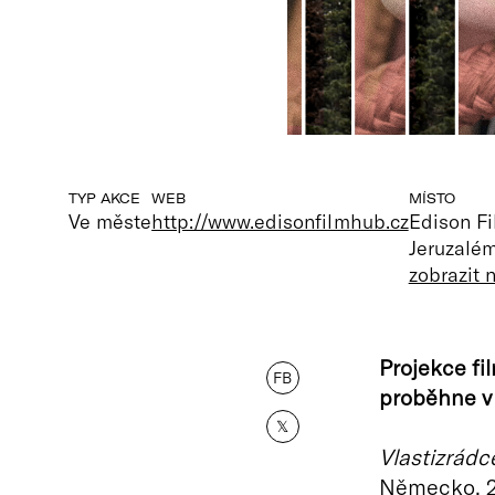
TYP AKCE
WEB
MÍSTO
Ve měste
http://www.edisonfilmhub.cz
Edison F
Jeruzalém
zobrazit
Projekce fi
FB
proběhne v 
𝕏
Vlastizrádc
Německo, 20