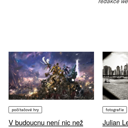
redakce we
počítačové hry
fotografie
V budoucnu není nic než
Julian L