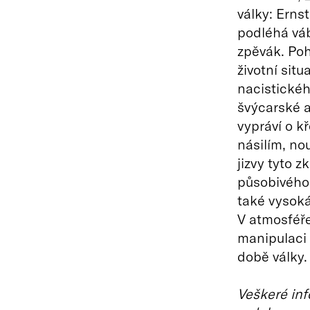
války: Erns
podléhá váb
zpěvák. Poh
životní sit
nacistickéh
švýcarské a
vypráví o 
násilím, no
jizvy tyto 
působivého 
také vysoká
V atmosféře
manipulaci 
době války.
Veškeré inf