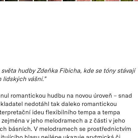
 světa hudby Zdeňka Fibicha, kde se tóny stávají
lidských vášní.”
unul romantickou hudbu na novou úroveň – snad
skladatel nedotáhl tak daleko romantickou
erpretační ideu flexibilního tempa a tempa
o zejména v jeho melodramech a z části v jeho
ch básních. V melodramech se prostřednictvím
itujícího hlasu nejlépe ukazuje arytmická či