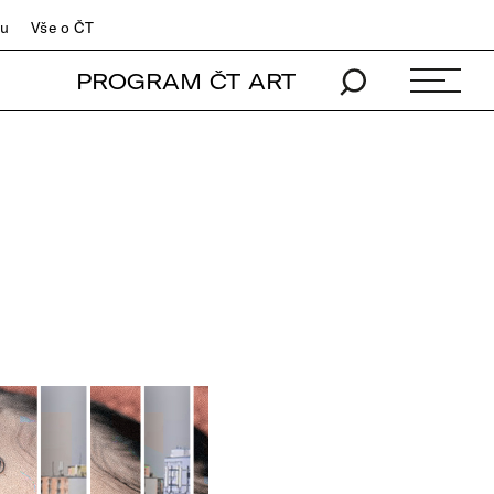
du
Vše o ČT
PROGRAM ČT ART