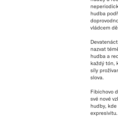
neperiodick
hudba podři
doprovodnou
vládcem dě
Devatenácté
nazvat tém
hudba a rec
každý tón, 
síly prožív
slova.
Fibichovo d
své nové vz
hudby, kde 
expresivitu.