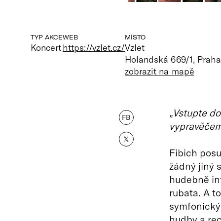
TYP AKCE
WEB
MÍSTO
Koncert
https://vzlet.cz/
Vzlet
Holandská 669/1, Praha
zobrazit na mapě
„Vstupte do
FB
vypravěčem 
𝕏
Fibich pos
žádný jiný 
hudebně int
rubata. A t
symfonický
hudby a rec