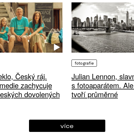
fotografie
klo, Český ráj.
Julian Lennon, sla
medie zachycuje
s fotoaparátem. Ale
českých dovolených
tvoří průměrné
více