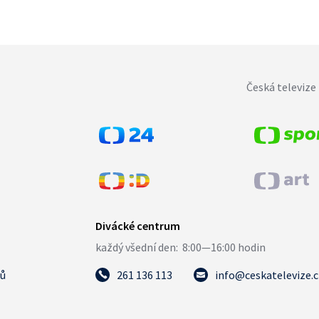
Česká televize 
tů
261 136 113
info@ceskatelevize.