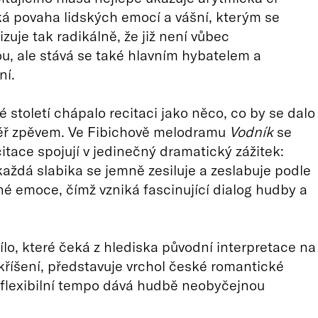
á povaha lidských emocí a vášní, kterým se
zuje tak radikálně, že již není vůbec
, ale stává se také hlavním hybatelem a
ní.
 století chápalo recitaci jako něco, co by se dalo
ěř zpěvem. Ve Fibichově melodramu
Vodník
se
itace spojují v jedinečný dramatický zážitek:
každá slabika se jemně zesiluje a zeslabuje podle
ané emoce, čímž vzniká fascinující dialog hudby a
ílo, které čeká z hlediska původní interpretace na
kříšení, představuje vrchol české romantické
flexibilní tempo dává hudbě neobyčejnou