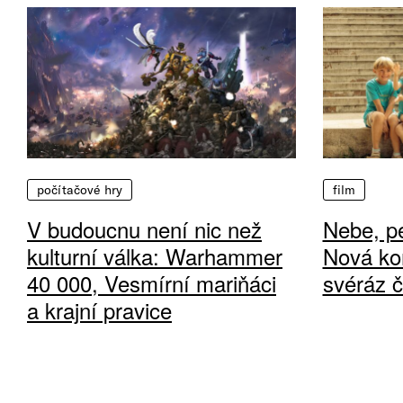
počítačové hry
film
V budoucnu není nic než
Nebe, pe
kulturní válka: Warhammer
Nová ko
40 000, Vesmírní mariňáci
svéráz 
a krajní pravice