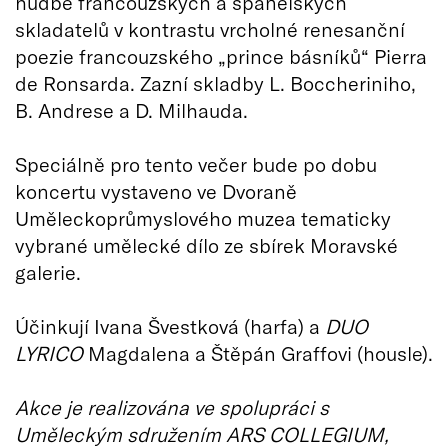
hudbě francouzských a španělských
skladatelů v kontrastu vrcholné renesanční
poezie francouzského „prince básníků“ Pierra
de Ronsarda. Zazní skladby L. Boccheriniho,
B. Andrese a D. Milhauda.
Speciálně pro tento večer bude po dobu
koncertu vystaveno ve Dvoraně
Uměleckoprůmyslového muzea tematicky
vybrané umělecké dílo ze sbírek Moravské
galerie.
Účinkují Ivana Švestková (harfa) a
DUO
LYRICO
Magdalena a Štěpán Graffovi (housle).
Akce je realizována ve spolupráci s
Uměleckým sdružením ARS COLLEGIUM,