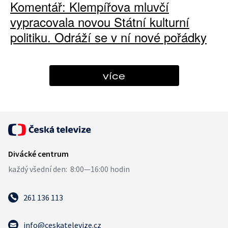
Komentář: Klempířova mluvčí
vypracovala novou Státní kulturní
politiku. Odráží se v ní nové pořádky
více
261 136 113
info@ceskatelevize.cz