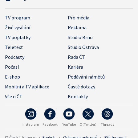
TV program
Pro média
Živé vysílání
Reklama
TV poplatky
Studio Brno
Teletext
Studio Ostrava
Podcasty
Rada ČT
Počasí
Kariéra
E-shop
Podávání námětů
Mobilní a TV aplikace
Časté dotazy
Vše o ČT
Kontakty
Instagram
Facebook
YouTube
X (Twitter)
Threads
© Česká televize
•
English
•
Ochrana soukromí
•
Přístupnost