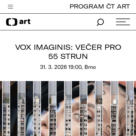
PROGRAM ČT ART
Česká televize
Zpravodajství
Sport
VOX IMAGINIS: VEČER PRO
iVysílání
55 STRUN
TV program
31. 3. 2026 19:00, Brno
Pro děti
edu
Vše o ČT