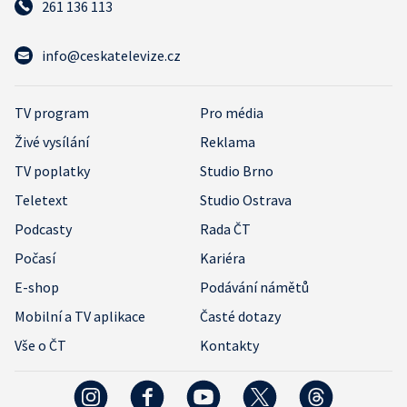
261 136 113
info@ceskatelevize.cz
TV program
Pro média
Živé vysílání
Reklama
TV poplatky
Studio Brno
Teletext
Studio Ostrava
Podcasty
Rada ČT
Počasí
Kariéra
E-shop
Podávání námětů
Mobilní a TV aplikace
Časté dotazy
Vše o ČT
Kontakty