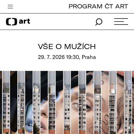
PROGRAM ČT ART
Česká televize
Zpravodajství
Sport
VŠE O MUŽÍCH
iVysílání
29. 7. 2026 19:30, Praha
TV program
Pro děti
edu
Vše o ČT