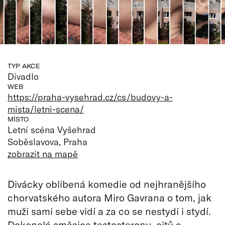
TYP AKCE
Divadlo
WEB
https://praha-vysehrad.cz/cs/budovy-a-
mista/letni-scena/
MÍSTO
Letní scéna Vyšehrad
Soběslavova, Praha
zobrazit na mapě
Divácky oblíbená komedie od nejhranějšího
chorvatského autora Miro Gavrana o tom, jak
muži sami sebe vidí a za co se nestydí i stydí.
Dokonalá směsice testosteronu, citů a