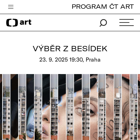
PROGRAM ČT ART
Česká televize
Zpravodajství
Sport
VÝBĚR Z BESÍDEK
iVysílání
23. 9. 2025 19:30, Praha
TV program
Pro děti
edu
Vše o ČT