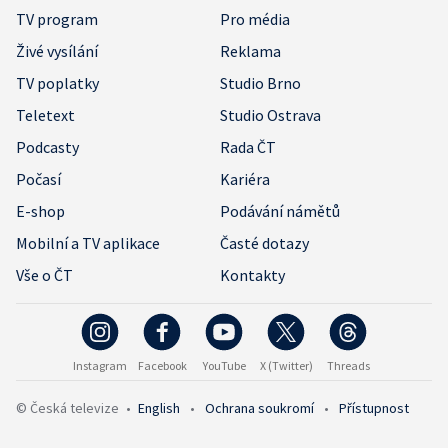
TV program
Pro média
Živé vysílání
Reklama
TV poplatky
Studio Brno
Teletext
Studio Ostrava
Podcasty
Rada ČT
Počasí
Kariéra
E-shop
Podávání námětů
Mobilní a TV aplikace
Časté dotazy
Vše o ČT
Kontakty
Instagram
Facebook
YouTube
X (Twitter)
Threads
© Česká televize
•
English
•
Ochrana soukromí
•
Přístupnost