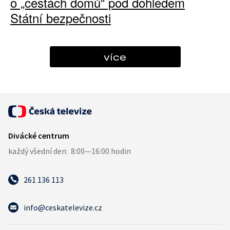
o „cestách domů“ pod dohledem
Státní bezpečnosti
více
261 136 113
info@ceskatelevize.cz