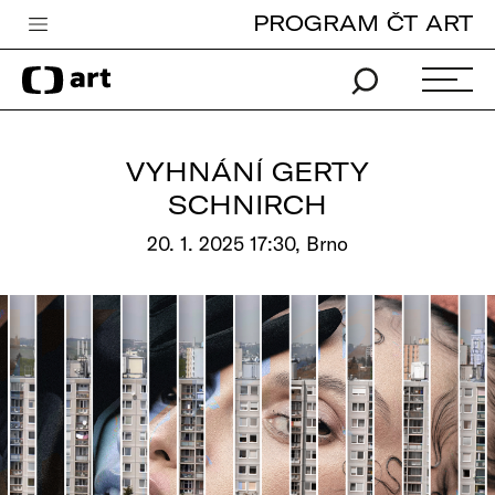
PROGRAM ČT ART
Česká televize
Zpravodajství
Sport
VYHNÁNÍ GERTY
iVysílání
SCHNIRCH
TV program
20. 1. 2025 17:30, Brno
Pro děti
edu
Vše o ČT