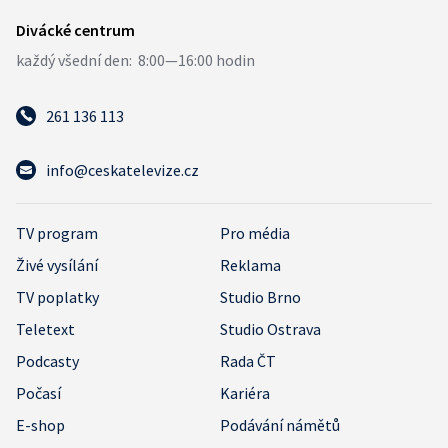
261 136 113
info@ceskatelevize.cz
TV program
Pro média
Živé vysílání
Reklama
TV poplatky
Studio Brno
Teletext
Studio Ostrava
Podcasty
Rada ČT
Počasí
Kariéra
E-shop
Podávání námětů