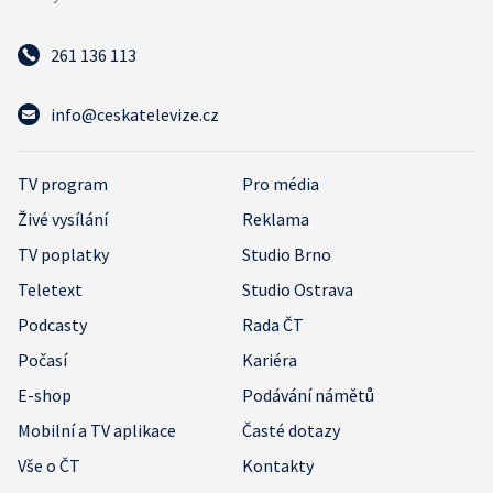
261 136 113
info@ceskatelevize.cz
TV program
Pro média
Živé vysílání
Reklama
TV poplatky
Studio Brno
Teletext
Studio Ostrava
Podcasty
Rada ČT
Počasí
Kariéra
E-shop
Podávání námětů
Mobilní a TV aplikace
Časté dotazy
Vše o ČT
Kontakty