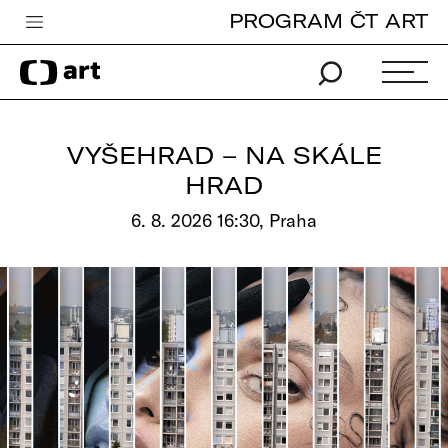
PROGRAM ČT ART
Česká televize
Zpravodajství
Sport
VYŠEHRAD – NA SKÁLE
iVysílání
HRAD
TV program
6. 8. 2026 16:30, Praha
Pro děti
edu
Vše o ČT