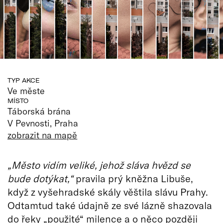
TYP AKCE
Ve měste
MÍSTO
Táborská brána
V Pevnosti, Praha
zobrazit na mapě
„Město vidím veliké, jehož sláva hvězd se
bude dotýkat,“
pravila prý kněžna Libuše,
když z vyšehradské skály věštila slávu Prahy.
Odtamtud také údajně ze své lázně shazovala
do řeky „použité“ milence a o něco později