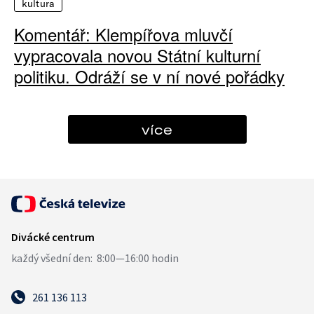
kultura
Komentář: Klempířova mluvčí
vypracovala novou Státní kulturní
politiku. Odráží se v ní nové pořádky
více
261 136 113