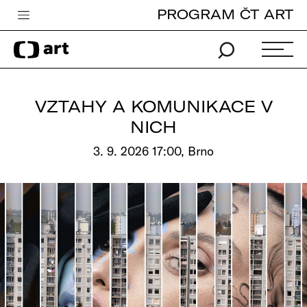
PROGRAM ČT ART
Česká televize
Zpravodajství
Sport
VZTAHY A KOMUNIKACE V
iVysílání
NICH
TV program
3. 9. 2026 17:00, Brno
Pro děti
edu
Vše o ČT