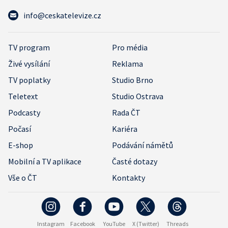
info@ceskatelevize.cz
TV program
Pro média
Živé vysílání
Reklama
TV poplatky
Studio Brno
Teletext
Studio Ostrava
Podcasty
Rada ČT
Počasí
Kariéra
E-shop
Podávání námětů
Mobilní a TV aplikace
Časté dotazy
Vše o ČT
Kontakty
Instagram
Facebook
YouTube
X (Twitter)
Threads