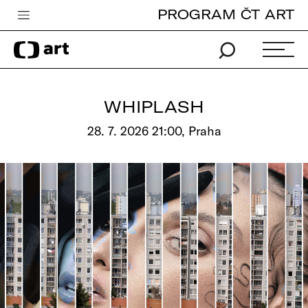
PROGRAM ČT ART
Česká televize
Zpravodajství
Sport
WHIPLASH
iVysílání
28. 7. 2026 21:00, Praha
TV program
Pro děti
edu
Vše o ČT