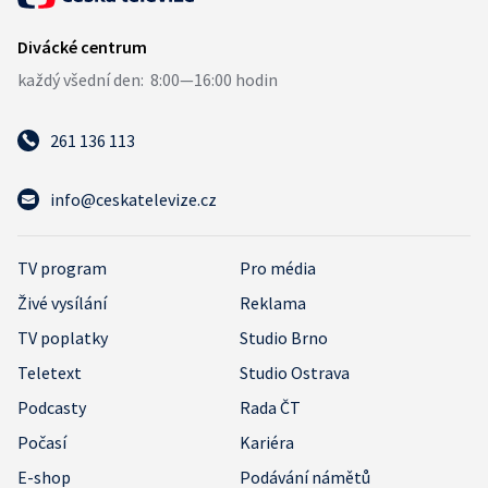
261 136 113
info@ceskatelevize.cz
TV program
Pro média
Živé vysílání
Reklama
TV poplatky
Studio Brno
Teletext
Studio Ostrava
Podcasty
Rada ČT
Počasí
Kariéra
E-shop
Podávání námětů