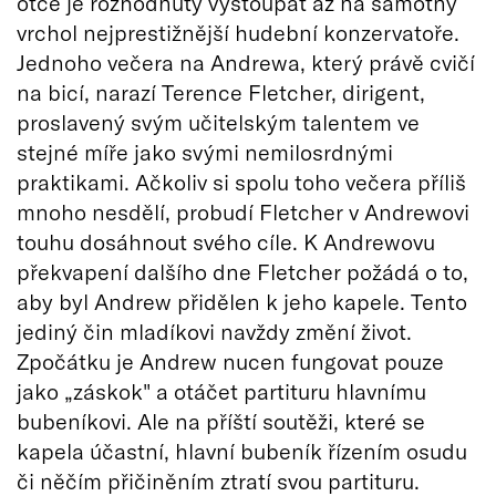
otce je rozhodnutý vystoupat až na samotný
vrchol nejprestižnější hudební konzervatoře.
Jednoho večera na Andrewa, který právě cvičí
na bicí, narazí Terence Fletcher, dirigent,
proslavený svým učitelským talentem ve
stejné míře jako svými nemilosrdnými
praktikami. Ačkoliv si spolu toho večera příliš
mnoho nesdělí, probudí Fletcher v Andrewovi
touhu dosáhnout svého cíle. K Andrewovu
překvapení dalšího dne Fletcher požádá o to,
aby byl Andrew přidělen k jeho kapele. Tento
jediný čin mladíkovi navždy změní život.
Zpočátku je Andrew nucen fungovat pouze
jako „záskok" a otáčet partituru hlavnímu
bubeníkovi. Ale na příští soutěži, které se
kapela účastní, hlavní bubeník řízením osudu
či něčím přičiněním ztratí svou partituru.