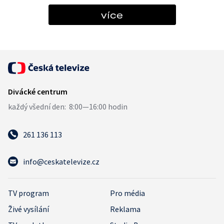
více
261 136 113
info@ceskatelevize.cz
TV program
Pro média
Živé vysílání
Reklama