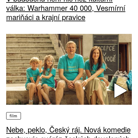
válka: Warhammer 40 000, Vesmírní
mariňáci a krajní pravice
film
Nebe, peklo, Český ráj. Nová komedie