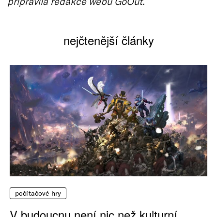
připravila redakce webu GoOut.
nejčtenější články
počítačové hry
V budoucnu není nic než kulturní