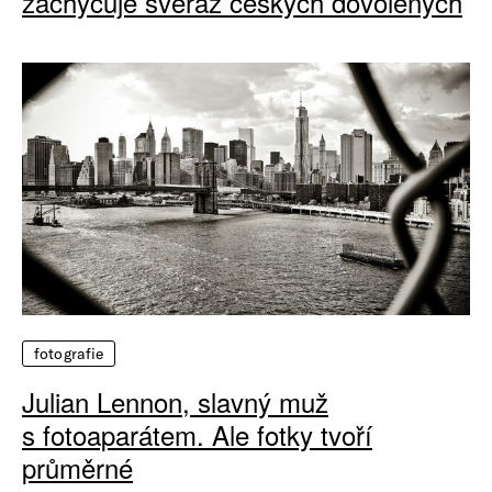
zachycuje svéráz českých dovolených
fotografie
Julian Lennon, slavný muž
s fotoaparátem. Ale fotky tvoří
průměrné