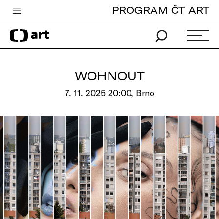
PROGRAM ČT ART
Česká televize
Zpravodajství
Sport
WOHNOUT
iVysílání
7. 11. 2025 20:00, Brno
TV program
Pro děti
edu
Vše o ČT