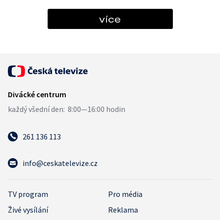
více
261 136 113
info@ceskatelevize.cz
TV program
Pro média
Živé vysílání
Reklama