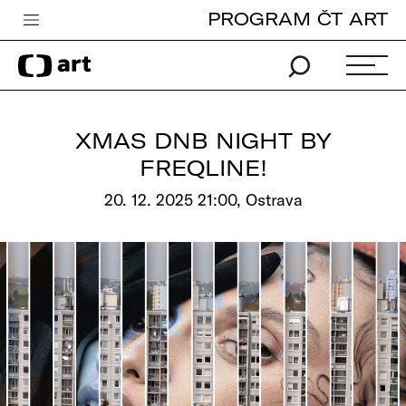
PROGRAM ČT ART
Česká televize
Zpravodajství
Sport
XMAS DNB NIGHT BY
iVysílání
FREQLINE!
TV program
20. 12. 2025 21:00, Ostrava
Pro děti
edu
Vše o ČT