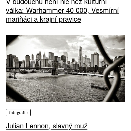
V budoucnu není nic než kulturní
válka: Warhammer 40 000, Vesmírní
mariňáci a krajní pravice
fotografie
Julian Lennon, slavný muž