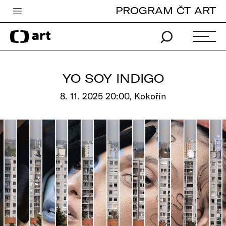
PROGRAM ČT ART
Česká televize
Zpravodajství
Sport
YO SOY INDIGO
iVysílání
8. 11. 2025 20:00, Kokořín
TV program
Pro děti
edu
Vše o ČT