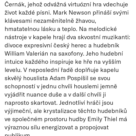
Černák, jehož odvážná virtuózní hra vdechuje
život každé písni. Mark Newson přináší svými
klávesami nezaměnitelně žhavou,
hmatatelnou lásku a teplo. Na melodické
nástroje v kapele hrají dva skvostní muzikanti:
divoce expresivní český herec a hudebník
William Valerián na saxofony. Jeho hudební
intuice každého inspiruje ke hře na vyšším
levelu. V neposlední řadě doplňuje kapelu
skvělý houslista Adam Pospíšil se svou
schopností v jednu chvíli houslemi jemně
vyjádřit nuance duše a v další chvíli ji
naprosto skartovat. Jednotliví hráči jsou
výjimeční, ale krystalizace těchto hudebníků
ve společném prostoru hudby Emily Thiel má
výraznou sílu energizovat a propojovat
publikum.