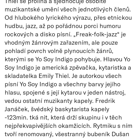
Thiel se prolíná a sjednocuje osobité
muzikantské umění všech jednotlivých členů.
Od hlubokého lyrického výrazu, přes etnickou
hudbu, jazz, až po pořádnou porci humoru
rockových a disko písní. „Freak-folk-jazz“ je
vhodným žánrovým zařazením, ale pouze
pohladí povrch volně plynoucích žánrů,
kterými se Yo Soy Indigo pohybuje. Hlavou Yo
Soy Indigo je americká zpěvačka, kytaristka a
skladatelka Emily Thiel. Je autorkou všech
písní Yo Soy Indigo a všechny barvy jejího
hlasu, spojené s její kytarou v jeden nástroj,
vedou ostatní muzikanty kapely. Fredrik
Janáček, švédský baskytarista kapely
-123min. tká nit, která drží skupinu i v těch
nejpřekvapivějších okamžicích. Rytmiku s ním
tvoří renomovaný, všestranný bubeník Dušan