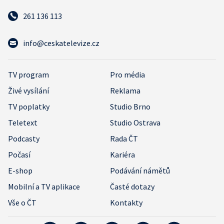
261 136 113
info@ceskatelevize.cz
TV program
Pro média
Živé vysílání
Reklama
TV poplatky
Studio Brno
Teletext
Studio Ostrava
Podcasty
Rada ČT
Počasí
Kariéra
E-shop
Podávání námětů
Mobilní a TV aplikace
Časté dotazy
Vše o ČT
Kontakty